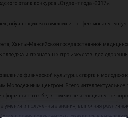
дского этапа конкурса «Студент года -2017».
шек, обучающихся в высших и профессиональных уч
тета, Ханты-Мансийской государственной медицин
 Колледжа интерната Центра искусств для одаренны
равление физической культуры, спорта и молодежн
им Молодежным центром. Всего интеллектуальное со
нформацию о себе, в том числе и специальное порт
е умения и полученные знания, выполняя различные
огда я стану президентом», сразились в интеллект
здора».