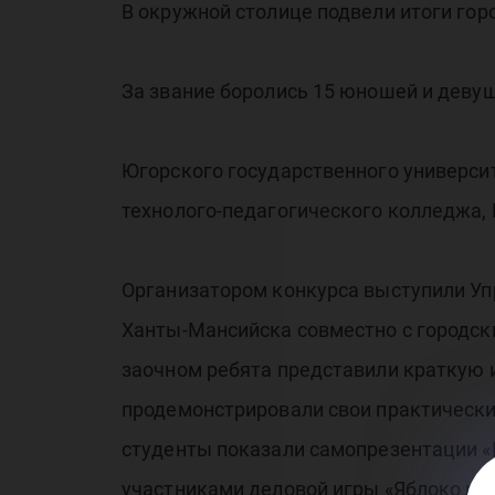
В окружной столице подвели итоги горо
За звание боролись 15 юношей и деву
Югорского государственного универси
технолого-педагогического колледжа,
Организатором конкурса выступили Уп
Ханты-Мансийска совместно с городск
заочном ребята представили краткую и
продемонстрировали свои практически
студенты показали самопрезентации «К
участниками деловой игры «Яблоко ра