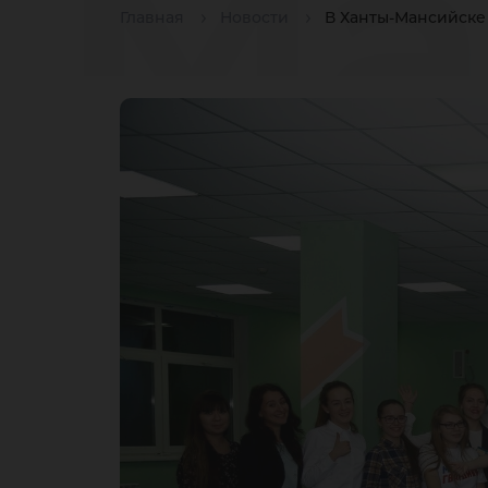
Ма
Главная
Новости
В Ханты-Мансийске 
вы
ст