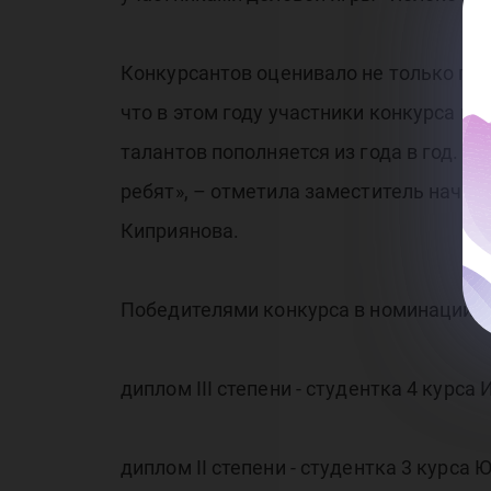
Конкурсантов оценивало не только про
что в этом году участники конкурса п
талантов пополняется из года в год. 
ребят», – отметила заместитель начал
Киприянова.
Победителями конкурса в номинации «
диплом III степени - студентка 4 кур
диплом II степени - студентка 3 курса