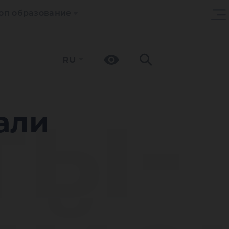
оп образование
RU
ты-
али