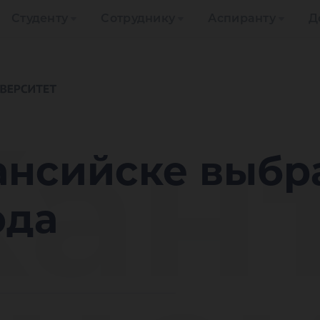
Студенту
Сотруднику
Аспиранту
Д
Хан
ансийске выбр
ода