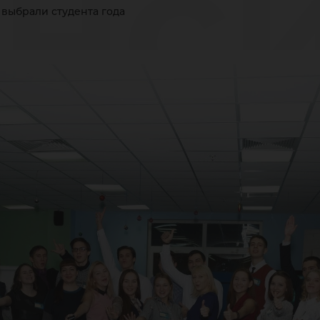
нс
выбрали студента года
бр
уде