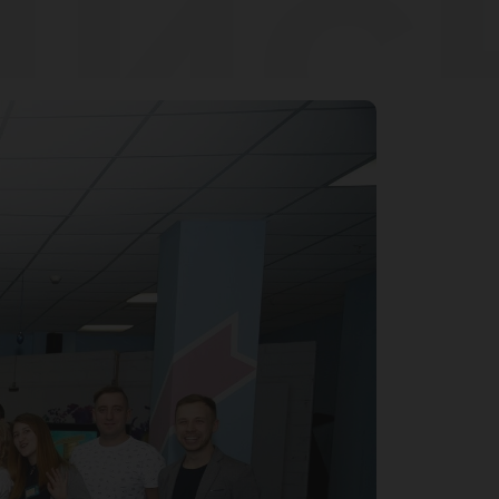
ийс
али
нта