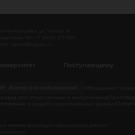
 Ханты-Мансийск, ул. Чехова, 16
нцелярия: тел.: +7 (3467) 377-000
mail:
ugrasu@ugrasu.ru
ниверситет
Поступающему
Обращения гражд
Версия для слабовидящих
равка для отчисленных и выпускников
Противод
оложение о защите персональных данных
Полити
ше мнение формирует официальный рейтинг
ганизации: