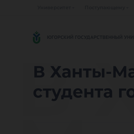
Университет
Поступающему
В 
В Ханты-М
студента г