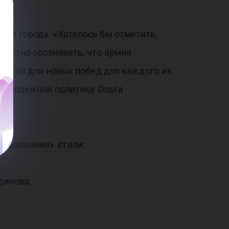
ол города. «Хотелось бы отметить,
достно осознавать, что армия
енькой для новых побед для каждого из
и молодежной политике Ольга
бразования» стали:
динова;