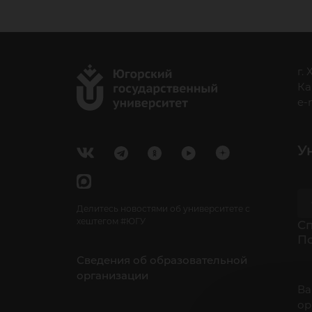
г.
Ка
e-
У
Делитесь новостями об университете с
хештегом #ЮГУ
Cп
П
Сведения об образовательной
организации
Ва
ор