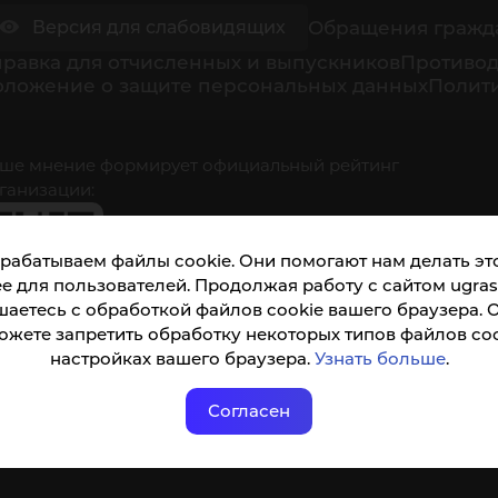
Обращения гражд
Версия для слабовидящих
равка для отчисленных и выпускников
Противод
оложение о защите персональных данных
Полити
ше мнение формирует официальный рейтинг
ганизации:
рабатываем файлы cookie. Они помогают нам делать это
е для пользователей. Продолжая работу с сайтом ugrasu
шаетесь с обработкой файлов cookie вашего браузера. 
ожете запретить обработку некоторых типов файлов coo
кета доступна по QR-коду, а так же по прямой
настройках вашего браузера.
Узнать больше
.
ылке
Согласен