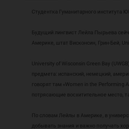
лу
Студентка Гуманитарного института Ю
Будущий лингвист Лейла Пырьева сейча
Америке, штат Висконсин, Грин-Бей, Univ
University of Wisconsin Green Bay (UW
предмета: испанский, немецкий, амери
говорят там «Women in the Performing 
потрясающие восхитительное место, та
По словам Лейлы в Америке, в универс
добывать знания и важно получать хо