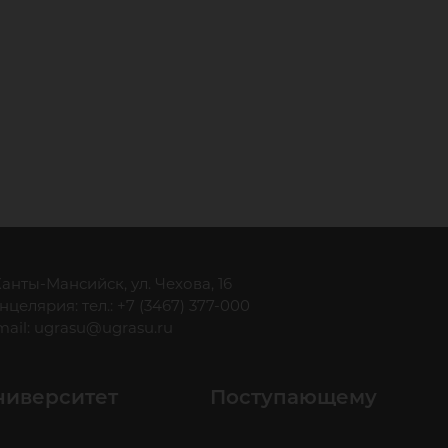
 Ханты-Мансийск, ул. Чехова, 16
нцелярия: тел.: +7 (3467) 377-000
mail:
ugrasu@ugrasu.ru
ниверситет
Поступающему