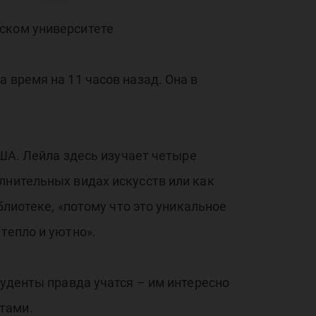
!
нском университете
 время на 11 часов назад. Она в
США. Лейла здесь изучает четыре
лнительных видах искусств или как
блиотеке, «потому что это уникальное
тепло и уютно».
туденты правда учатся – им интересно
тами.