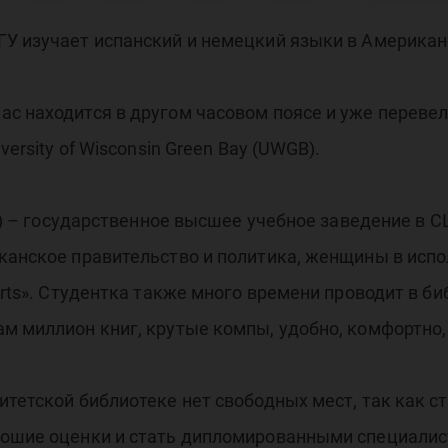
чше
ГУ изучает испанский и немецкий языки в Америка
с находится в другом часовом поясе и уже перевела
ersity of Wisconsin Green Bay (UWGB).
GB) – государственное высшее учебное заведение в 
канское правительство и политика, женщины в испо
Arts». Студентка также много времени проводит в би
м миллион книг, крутые компы, удобно, комфортно, 
итетской библиотеке нет свободных мест, так как с
рошие оценки и стать дипломированными специалис