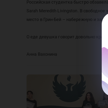
Российская студентка быстро обзавел
Sarah Meredith Livingston. В свободно
место в Грин-Бей – набережную и запо
О еде девушка говорит довольно кратко
Анна Вахонина