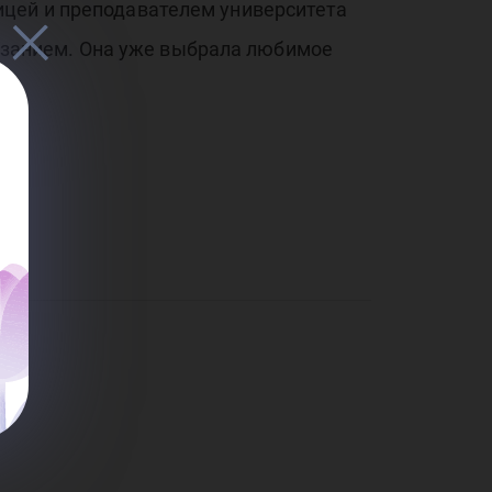
ицей и преподавателем университета
олазанием. Она уже выбрала любимое