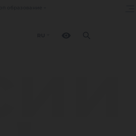
оп образование
RU
сии