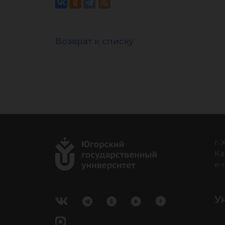
Возврат к списку
г.
Ка
e-
У