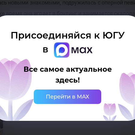
ась новыми знакомыми, подружилась с оперной пев
е же время она играет в боулинг и занимается скал
ведник, где держат волков и оленей.
Присоединяйся к ЮГУ
: «В России лучше! В Америке не тот вкус».
в
Все самое актуальное
здесь!
Перейти в MAX