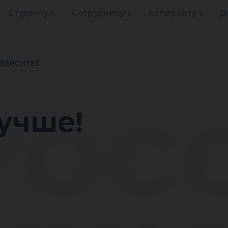
Студенту
Сотруднику
Аспиранту
Д
Рос
учше!