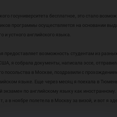
кого госуниверситета бесплатное, это стало возм
ников программы осуществляется на основании вы
о и устного английского языка.
ая предоставляет возможность студентам из разных
США, я собрала документы, написала эссе, отправил
о посольства в Москве, поздравили с прохождением
ийском языке. Еще через месяц я поехала в Тюмень с
й экзамен по английскому языку как иностранному.
 а в ноябре полетела в Москву за визой, и вот я зд