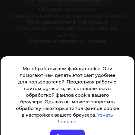
Обращения граждан
Cправка для отчисленных и выпускников
Противодействие коррупции
Положение о защите персональных
данных
Политика обработки cookie
Ваше мнение формирует официальный рейтинг
Мы обрабатываем файлы cookie. Они
организации:
помогают нам делать этот сайт удобнее
для пользователей. Продолжая работу с
сайтом ugrasu.ru, вы соглашаетесь с
обработкой файлов cookie вашего
браузера. Однако вы можете запретить
обработку некоторых типов файлов cookie
Анкета доступна по QR-коду, а так же по прямой
в настройках вашего браузера.
Узнать
ссылке
больше
.