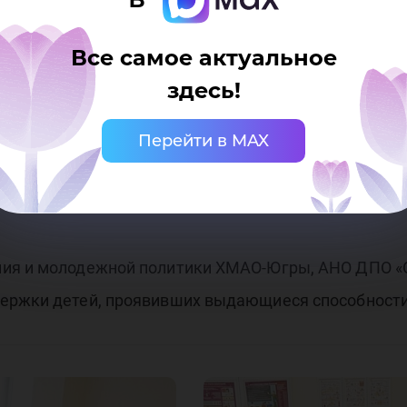
фор
: 1) командообразование; 2) подготовка и написани
Все самое актуальное
фр
торую по результатам защиты проекта они смогут вл
здесь!
11 классов, которым интересно программирование, 
Перейти в MAX
рального проекта «Кадры для цифровой экономики
хно
ния и молодежной политики ХМАО-Югры, АНО ДПО «О
ержки детей, проявивших выдающиеся способности