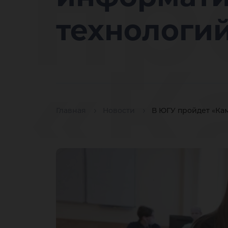
пр
технологии
«К
Главная
Новости
В ЮГУ пройдет «Ка
шк