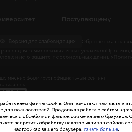
ниверситет
Поступающему
Обращения гражд
Версия для слабовидящих
равка для отчисленных и выпускников
Противод
оложение о защите персональных данных
Полити
ше мнение формирует официальный рейтинг
ганизации:
рабатываем файлы cookie. Они помогают нам делать это
е для пользователей. Продолжая работу с сайтом ugrasu
шаетесь с обработкой файлов cookie вашего браузера. 
ожете запретить обработку некоторых типов файлов coo
кета доступна по QR-коду, а так же по прямой
настройках вашего браузера.
Узнать больше
.
ылке