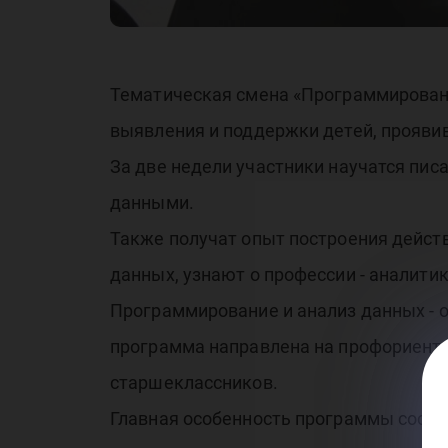
ди
Тематическая смена «Программирование
выявления и поддержки детей, прояви
ма
За две недели участники научатся пис
данными.
Также получат опыт построения дейс
данных, узнают о профессии - аналити
Программирование и анализ данных - 
программа направлена на профориента
старшеклассников.
Главная особенность программы состо