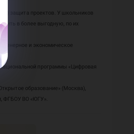
ма
е; 3) защита проектов. У школьников
овы
ожить в более выгодную, по их
инженерное и экономическое
» национальной программы «Цифровая
лог
ткрытое образование» (Москва),
, ФГБОУ ВО «ЮГУ».