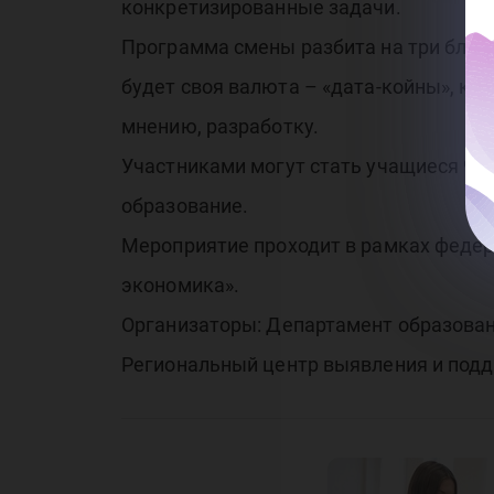
ин
конкретизированные задачи.
Программа смены разбита на три блока
ци
будет своя валюта – «дата-койны», ко
мнению, разработку.
Участниками могут стать учащиеся 9-
образование.
Мероприятие проходит в рамках феде
те
экономика».
Организаторы: Департамент образова
Региональный центр выявления и подд