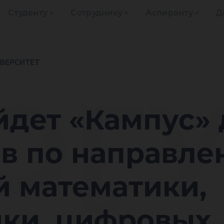
Студенту
Сотруднику
Аспиранту
Д
ЮГ
йдет «Кампус» 
в по направле
̆ математики,
ки, цифровых