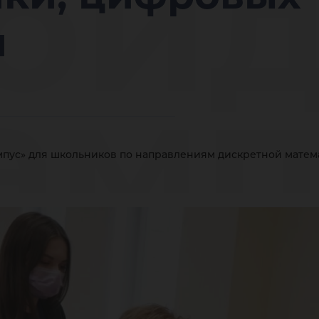
ойд
̆
амп
мпус» для школьников по направлениям дискретной матем
ол