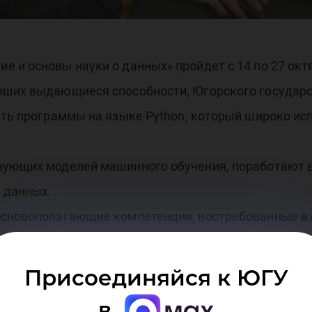
скр
 и основы науки о данных» пройдет с 14 по 27 окт
вших выдающиеся способности, Югорского государс
тем
ать программы на языке Python, который широко исп
твующих моделей машинного обучения, поработают
к данных.
основополагающие компетенции, востребованные в
цию и создание условий для решения проблемы де
Присоединяйся к ЮГУ
ит в том, что знания преподносят как инструменты
в