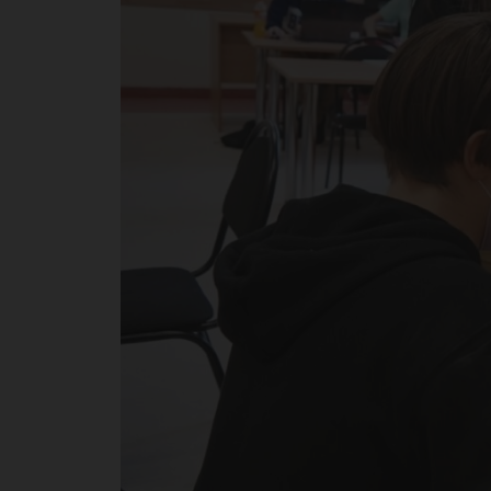
по
на