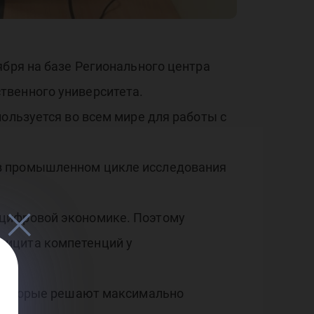
етн
ября на базе Регионального центра
твенного университета.
ати
ользуется во всем мире для работы с
 в промышленном цикле исследования
 цифровой экономике. Поэтому
фицита компетенций у
, которые решают максимально