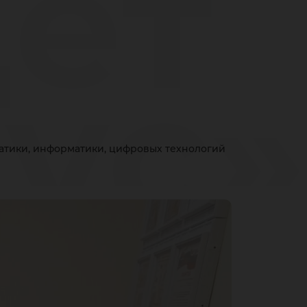
ет
ус»
атики, информатики, цифровых технологий
ьни