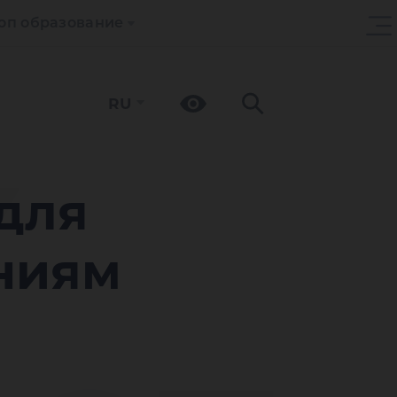
оп образование
RU
У
для
ниям