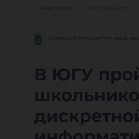
Университет
Поступающему
В 
В ЮГУ про
школьнико
дискретнои
информати