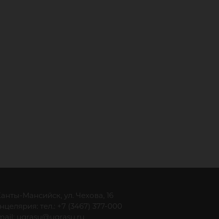
 Ханты-Мансийск, ул. Чехова, 16
нцелярия: тел.: +7 (3467) 377-000
mail:
ugrasu@ugrasu.ru