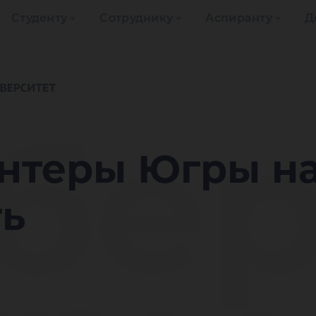
Студенту
Сотруднику
Аспиранту
Д
бе
нтеры Югры н
ть