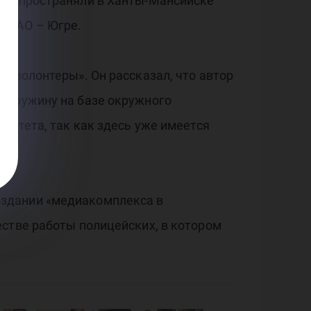
 распространяли в Ханты-Мансийске
 ХМАО – Югре.
ерволонтеры». Он рассказал, что автор
ердружину на базе окружного
ситета, так как здесь уже имеется
оздании «медиакомплекса в
естве работы полицейских, в котором