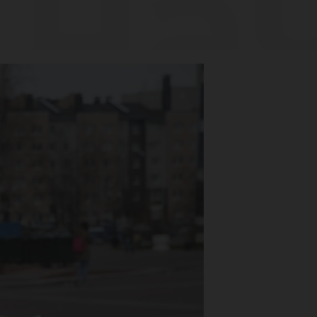
 на
вов