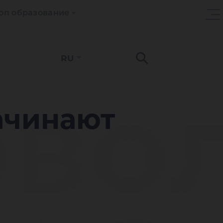
оп образование
RU
рво
ачинают