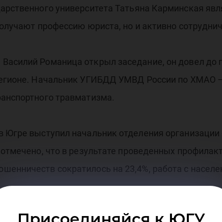
дарственного университета Татьяна Карминская яв
получают профессию юриста, но и активно сотрудни
 Василий Романица открыл заседание, он довел до
регионе. Начальник УГИБДД УМВД России по ХМАО 
ранспортного травматизма.
 в Югре выступил начальник отделения организаци
 отмечено, что в результате проведенных профила
шенничеств сократилось на 23,4%, работа с насел
иняли активное участие в реализации марафона «Ю
Присоединяйся к ЮГУ