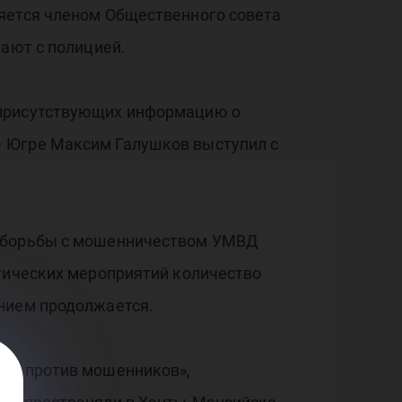
ляется членом Общественного совета
чают с полицией.
 присутствующих информацию о
– Югре Максим Галушков выступил с
и борьбы с мошенничеством УМВД
ктических мероприятий количество
ением продолжается.
гра против мошенников»,