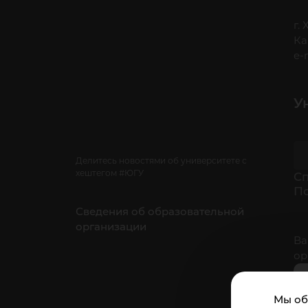
г.
Ка
e-
У
Делитесь новостями об университете с
хештегом #ЮГУ
Cп
П
Сведения об образовательной
организации
Ва
ор
Мы об