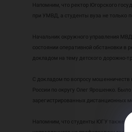
Напомним, что ректор Югорского госу
при УМВД, а студенты вуза не только 
Начальник окружного управления МВД
состоянии оперативной обстановки в 
докладом на тему детского дорожно-т
С докладом по вопросу мошенничеств
России по округу Олег Ярошенко. Было
зарегистрированных дистанционных мо
Напомним, что студенты ЮГУ также пр