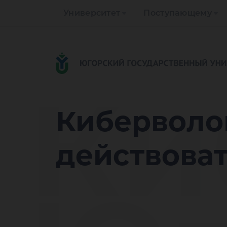
Университет
Поступающему
Ки
Киберволо
действова