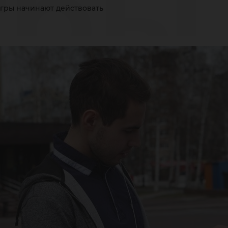
ры
гры начинают действовать
йст