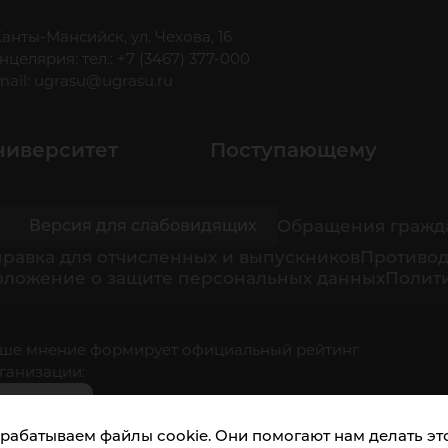
 Ханты-Мансийск, ул. Чехова, 16
нцелярия: тел.: +7 (3467) 377-000
mail:
ugrasu@ugrasu.ru
ниверситет
Поступающему
Обращения гражд
Версия для слабовидящих
равка для отчисленных и выпускников
Противод
оложение о защите персональных данных
Полити
ше мнение формирует официальный рейтинг
ганизации:
рабатываем файлы cookie. Они помогают нам делать это