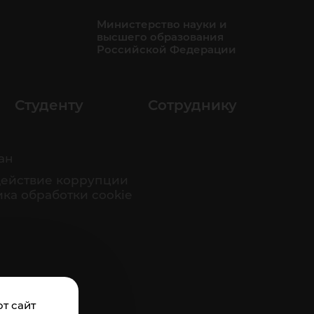
Министерство науки и
высшего образования
Российской Федерации
Студенту
Сотруднику
ан
ействие коррупции
ка обработки cookie
т сайт