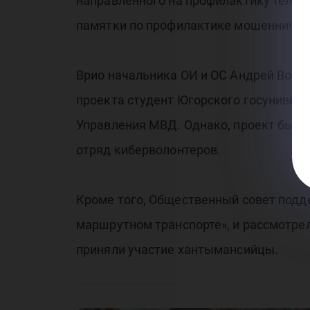
направленного на профилактику телеф
памятки по профилактике мошенничес
Врио начальника ОИ и ОС Андрей Ворон
проекта студент Югорского госунивер
Управления МВД. Однако, проект был и
отряд киберволонтеров.
Кроме того, Общественный совет под
маршрутном транспорте», и рассмотрел
приняли участие хантымансийцы.