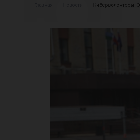
Юг
Главная
Новости
Киберволонтеры Ю
де