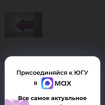
Дата публикации:
12.08.2014
Присоединяйся к ЮГУ
в
Автор:
Пресс-служба Югорского
государственного университета
Все самое актуальное
Разрешено копирование статей, только