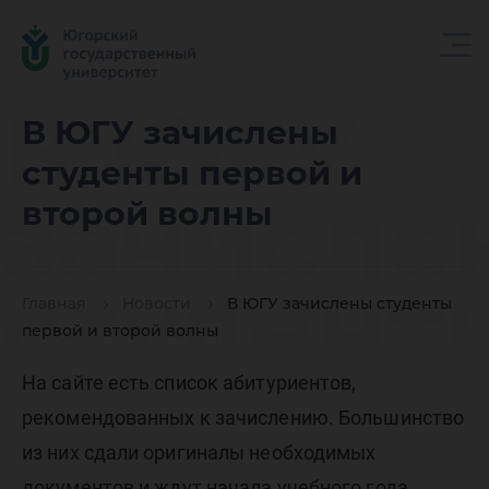
В ЮГУ
В ЮГУ зачислены
студенты первой и
зачисле
второй волны
студент
Главная
Новости
В ЮГУ зачислены студенты
первой и второй волны
первой 
На сайте есть список абитуриентов,
рекомендованных к зачислению. Большинство
из них сдали оригиналы необходимых
документов и ждут начала учебного года