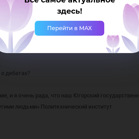
 и информационных технологий
здесь!
Перейти в MAX
ия
 о дебатах?
ие, и я очень рада, что наш Югорский государствен
угими людьми» Политехнический институт