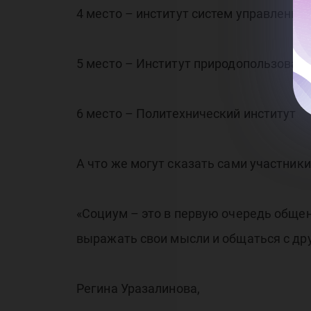
4 место – институт систем управления
5 место – Институт природопользован
6 место – Политехнический институт
А что же могут сказать сами участники
«Социум – это в первую очередь общен
выражать свои мысли и общаться с др
Регина Уразалинова,