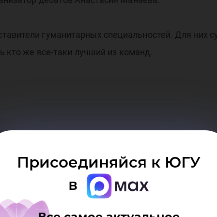
тавители гуманитарных специальностей. Для них с
ь кто же все-таки лучший из команд.
Присоединяйся к ЮГУ
в
ономики
Все самое актуальное