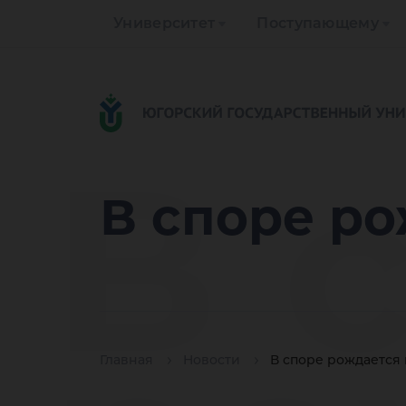
Университет
Поступающему
В 
В споре ро
Главная
Новости
В споре рождается