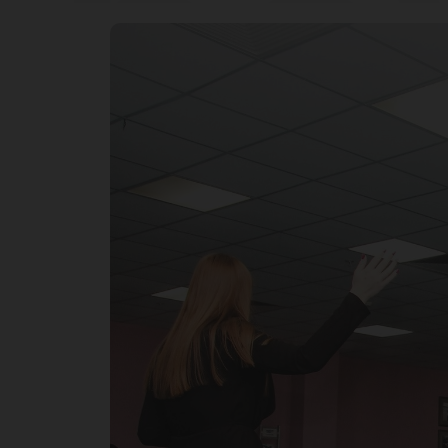
ро
ис