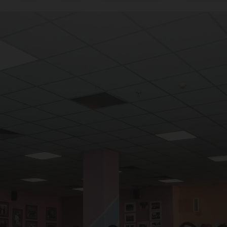
жда
тин