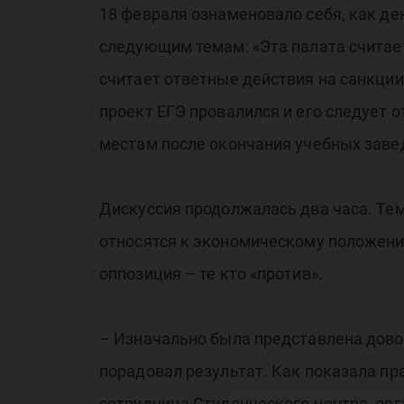
18 февраля ознаменовало себя, как д
следующим темам: «Эта палата считае
считает ответные действия на санкции
проект ЕГЭ провалился и его следует 
местам после окончания учебных заве
Дискуссия продолжалась два часа. Тем
относятся к экономическому положению
оппозиция – те кто «против».
– Изначально была представлена довол
порадовал результат. Как показала пр
сотрудница Студенческого центра, ор