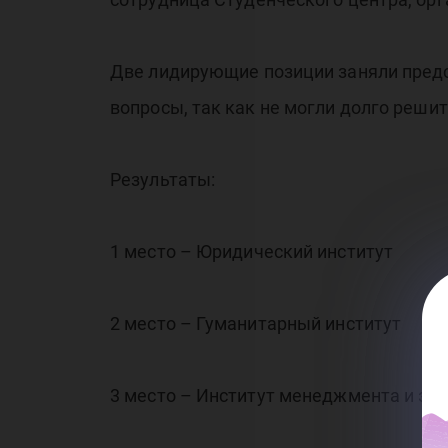
Две лидирующие позиции заняли предс
вопросы, так как не могли долго решит
Результаты:
1 место – Юридический институт
2 место – Гуманитарный институт
3 место – Институт менеджмента и эк