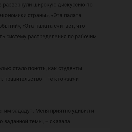
ов развернули широкую дискуссию по
экономики страны», «Эта палата
бытий», «Эта палата считает, что
уть систему распределения по рабочим
лью стало понять, как студенты
 правительство – те кто «за» и
ы им зададут. Меня приятно удивил и
ю заданной темы, – сказала