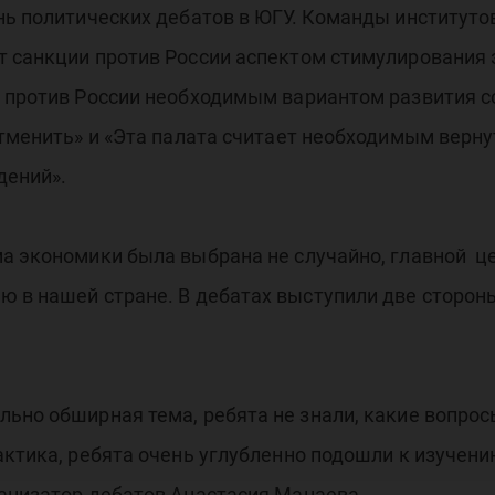
ень политических дебатов в ЮГУ. Команды институт
т санкции против России аспектом стимулирования 
 против России необходимым вариантом развития со
отменить» и «Эта палата считает необходимым верн
дений».
а экономики была выбрана не случайно, главной це
 в нашей стране. В дебатах выступили две стороны:
ьно обширная тема, ребята не знали, какие вопрос
актика, ребята очень углубленно подошли к изучени
ганизатор дебатов Анастасия Манаева.