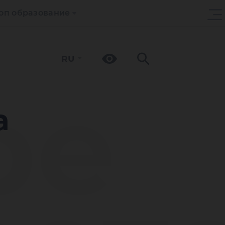
оп образование
RU
ре
а