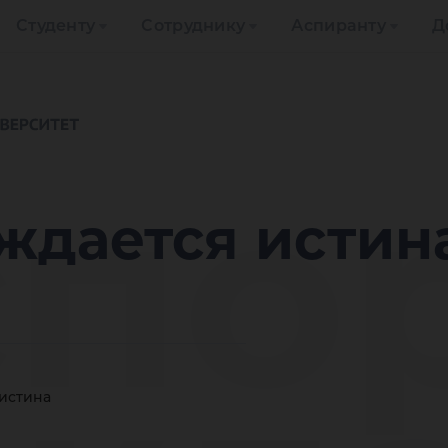
Студенту
Сотруднику
Аспиранту
Д
спо
ждается истин
 истина