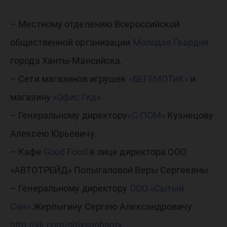
– Местному отделению Всероссийской
общественной организации
Молодая Гвардия
города Ханты-Мансийска.
– Сети магазинов игрушек
«БЕГЕМОТиК»
и
магазину
«Офис Гид»
.
– Генеральному директору
«С-ПОМ»
Кузнецову
Алексею Юрьевичу.
– Кафе
Good Food
в лице директора ООО
«АВТОТРЕЙД» Полыгаловой Веры Сергеевны.
– Генеральному директору
ООО «Сытый
Сан»
Жерлыгину Сергею Александровичу
http://vk.com/sitiysanhanty