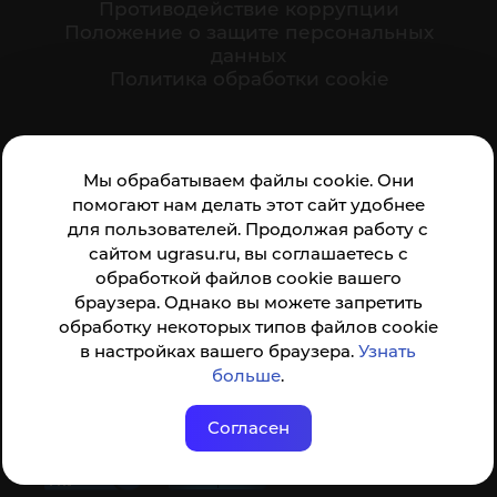
Противодействие коррупции
Положение о защите персональных
данных
Политика обработки cookie
Ваше мнение формирует официальный рейтинг
Мы обрабатываем файлы cookie. Они
организации:
помогают нам делать этот сайт удобнее
для пользователей. Продолжая работу с
сайтом ugrasu.ru, вы соглашаетесь с
обработкой файлов cookie вашего
браузера. Однако вы можете запретить
обработку некоторых типов файлов cookie
Анкета доступна по QR-коду, а так же по прямой
в настройках вашего браузера.
Узнать
ссылке
больше
.
Согласен
© ФГБОУ ВО ЮГУ 2001–2026