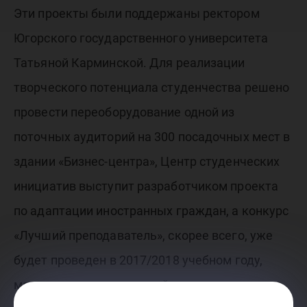
Эти проекты были поддержаны ректором
Югорского государственного университета
Татьяной Карминской. Для реализации
творческого потенциала студенчества решено
провести переоборудование одной из
поточных аудиторий на 300 посадочных мест в
здании «Бизнес-центра», Центр студенческих
инициатив выступит разработчиком проекта
по адаптации иностранных граждан, а конкурс
«Лучший преподаватель», скорее всего, уже
будет проведен в 2017/2018 учебном году,
мастерская национальной моды откроется на