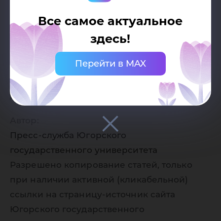
Все самое актуальное
здесь!
Перейти в MAX
Дата публикации:
16.10.2019
Автор:
Пресс-служба Югорского
государственного университета
Разрешено копирование статей, только
при наличии активной (кликабельной)
ссылки на страницу-источник сайта
Югорского государственного