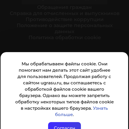
Обращения граждан
Cправка для отчисленных и выпускников
Противодействие коррупции
Положение о защите персональных
данных
Политика обработки cookie
Ваше мнение формирует официальный рейтинг
Мы обрабатываем файлы cookie. Они
организации:
помогают нам делать этот сайт удобнее
для пользователей. Продолжая работу с
сайтом ugrasu.ru, вы соглашаетесь с
обработкой файлов cookie вашего
браузера. Однако вы можете запретить
обработку некоторых типов файлов cookie
Анкета доступна по QR-коду, а так же по прямой
в настройках вашего браузера.
Узнать
ссылке
больше
.
Согласен