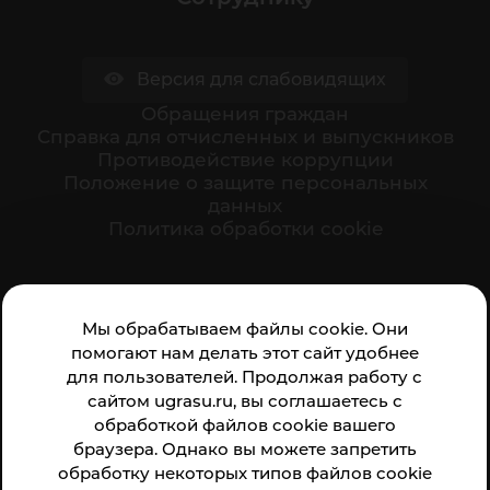
Версия для слабовидящих
Обращения граждан
Cправка для отчисленных и выпускников
Противодействие коррупции
Положение о защите персональных
данных
Политика обработки cookie
Ваше мнение формирует официальный рейтинг
Мы обрабатываем файлы cookie. Они
организации:
помогают нам делать этот сайт удобнее
для пользователей. Продолжая работу с
сайтом ugrasu.ru, вы соглашаетесь с
обработкой файлов cookie вашего
браузера. Однако вы можете запретить
обработку некоторых типов файлов cookie
Анкета доступна по QR-коду, а так же по прямой