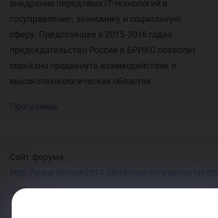
внедрение передовых IT-технологий в
госуправление, экономику и социальную
сферу. Предстоящее в 2015-2016 годах
председательство России в БРИКС позволит
серьёзно продвинуть взаимодействие в
высокотехнологических областях.
Программа
Сайт форума
http://www.itforum2014.admhmao.ru/wps/portal/it