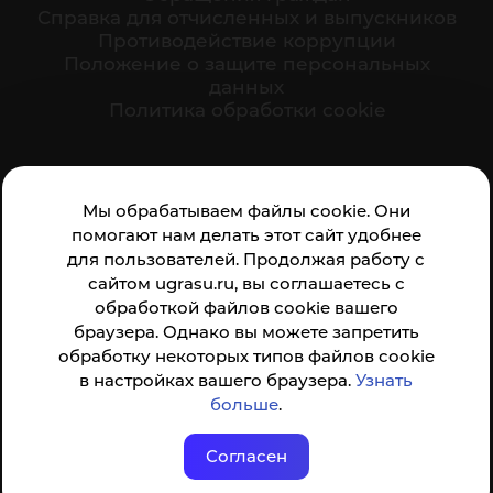
Cправка для отчисленных и выпускников
Противодействие коррупции
Положение о защите персональных
данных
Политика обработки cookie
Ваше мнение формирует официальный рейтинг
Мы обрабатываем файлы cookie. Они
организации:
помогают нам делать этот сайт удобнее
для пользователей. Продолжая работу с
сайтом ugrasu.ru, вы соглашаетесь с
обработкой файлов cookie вашего
браузера. Однако вы можете запретить
обработку некоторых типов файлов cookie
Анкета доступна по QR-коду, а так же по прямой
в настройках вашего браузера.
Узнать
ссылке
больше
.
Согласен
© ФГБОУ ВО ЮГУ 2001–2026