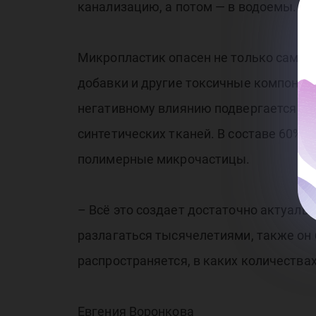
канализацию, а потом — в водоемы. И 
Микропластик опасен не только сам по
добавки и другие токсичные компонент
негативному влиянию подвергается и 
синтетических тканей. В составе 60% 
полимерные микрочастицы.
– Всё это создает достаточно актуаль
разлагаться тысячелетиями, также он 
распространяется, в каких количествах
Евгения Воронкова