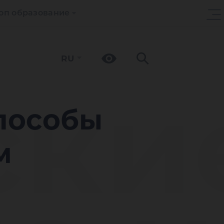
оп образование
RU
ски
пособы
м