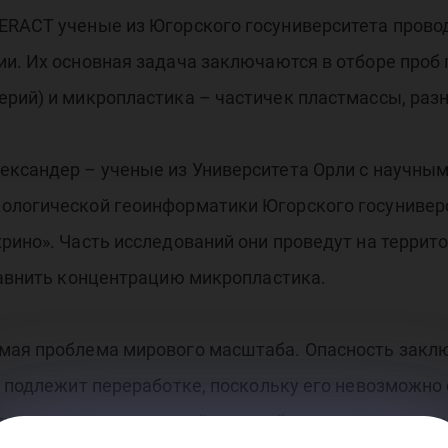
ERACT ученые из Югорского госуниверситета прово
и. Их основная задача заключаются в отборе проб 
ерий) и микропластика – частичек пластмассы, раз
ександер – ученые из Университета Орли с научн
ологической геоинформатики Югорского госунивер
рино». Часть исследований они проведут на террит
равнить концентрацию микропластика.
мая проблема мирового масштаба. Опасность заключ
 подлежит переработке, поскольку его невозможно с
угих привычных ситуаций мельчайшие пластиковые ч