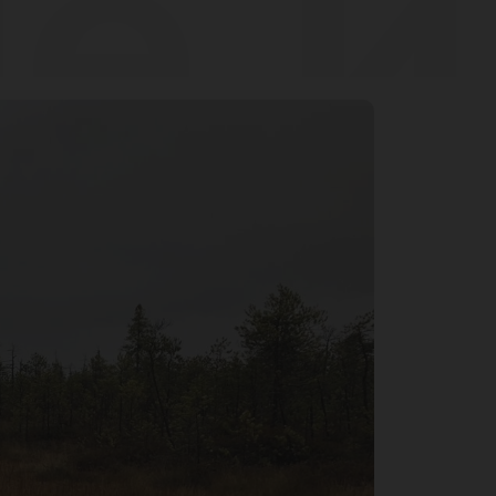
е 
бы