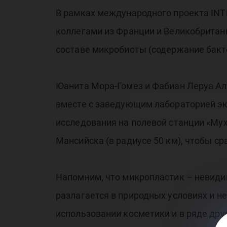
В рамках международного проекта INT
коллегами из Франции и Великобритани
составе микробиоты (содержание бакт
Юанита Мора-Гомез и Фабиан Леруа Ал
вместе с заведующим лабораторией эк
исследования на полевой станции «Мух
Мансийска (в радиусе 50 км), чтобы с
Напомним, что микропластик – невиди
разлагается в природных условиях и не
использовании косметики и в ряде др