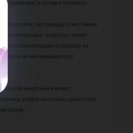
мы животных, а потом и человека.
ие красители, пестициды, огнестойкие
ь воспалительные процессы, также
ропластика попадает в природу из
мя стирки из них вымываются
м по себе инертный и может
причину, узнать насколько далеко это
ний Заров.