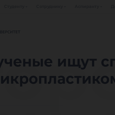
Студенту
Сотруднику
Аспиранту
Д
ор
ученые ищут с
микропластико