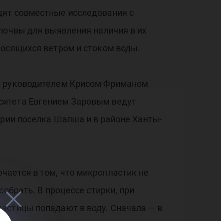
дят совместные исследования с
почвы для выявления наличия в их
носящихся ветром и стоком воды.
ым руководителем Крисом Фриманом
ситета Евгением Заровым ведут
ории поселка Шапша и в районе Ханты-
ается в том, что микропластик не
обрать. В процессе стирки, при
астицы попадают в воду. Сначала — в