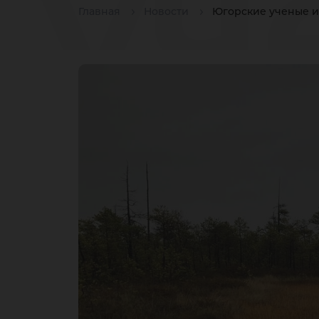
уч
Главная
Новости
Югорские ученые и
сп
с