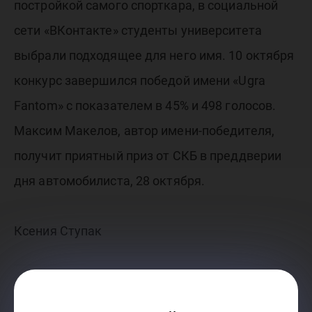
постройкой самого спорткара, в социальной
сети «ВКонтакте» студенты университета
выбрали подходящее для него имя. 10 октября
конкурс завершился победой имени «Ugra
Fantom» с показателем в 45% и 498 голосов.
Максим Макелов, автор имени-победителя,
получит приятный приз от СКБ в преддверии
дня автомобилиста, 28 октября.
Ксения Ступак