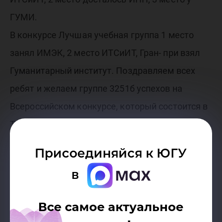
ГУМИ.
В конкурсе Лучшая учебная группа 1 место
занял ИМЭК, 2 место ИТСиИТ, Гран- при взял
Гуманитарный институт. Поздравляем всех
ребят и желаем группе 3251б успехов на
Всероссийском конкурсе, который состоится в
Тюмени!
Надежда Афонина
Присоединяйся к ЮГУ
в
Все самое актуальное