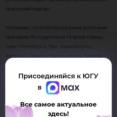
творческий подход».
Напомним, что интеллектуальные испытания
проходили 78 студентов из 13 вузов страны:
Санкт-Петербурга, Уфы, Новосибирска,
Иркутска, Самары, Томска, Омска, Тюмени,
Нижневартовска, Кургана и Ханты-Мансийска.
Присоединяйся к ЮГУ
в
Все самое актуальное
здесь!