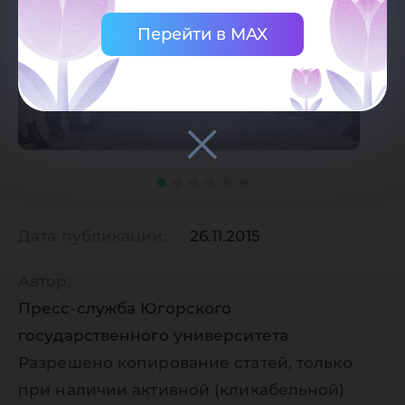
Перейти в MAX
Дата публикации:
26.11.2015
Автор:
Пресс-служба Югорского
государственного университета
Разрешено копирование статей, только
при наличии активной (кликабельной)