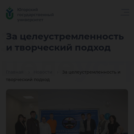
За
За целеустремленность
и творческий подход
целеуст
Главная
Новости
За целеустремленность и
и творч
творческий подход
подход