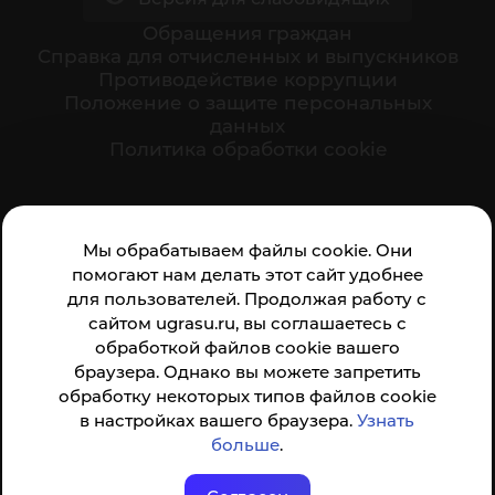
Обращения граждан
Cправка для отчисленных и выпускников
Противодействие коррупции
Положение о защите персональных
данных
Политика обработки cookie
Ваше мнение формирует официальный рейтинг
Мы обрабатываем файлы cookie. Они
организации:
помогают нам делать этот сайт удобнее
для пользователей. Продолжая работу с
сайтом ugrasu.ru, вы соглашаетесь с
обработкой файлов cookie вашего
браузера. Однако вы можете запретить
обработку некоторых типов файлов cookie
Анкета доступна по QR-коду, а так же по прямой
в настройках вашего браузера.
Узнать
ссылке
больше
.