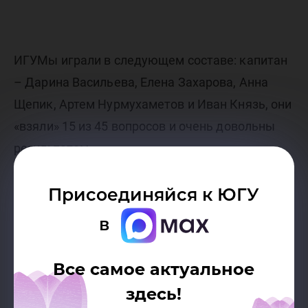
ИГУМы играли в следующем составе: капитан
– Дарина Васильева, Елена Захарова, Анна
Щепик, Артем Нурмухаметов и Иван Князь, они
«взяли» 15 из 45 вопросов и очень довольны
результатом.
Присоединяйся к ЮГУ
в
Все самое актуальное
здесь!