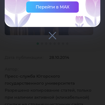
Перейти в MAX
Дата публикации:
28.10.2014
Автор:
Пресс-служба Югорского
государственного университета
Разрешено копирование статей, только
при наличии активной (кликабельной)
ссылки на страницу-источник сайта