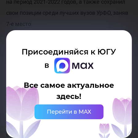
на период 2021-2022 годов, а также сохранил
свои позиции среди лучших вузов УрФО, заняв
7-е место.
Борис Хохряков высоко оценил достижения
Присоединяйся к ЮГУ
университета в обучении, дополнительном
в
образовании, привлечении средств на
различные программы. «Университет
Все самое актуальное
поступательно развивается, все больше
здесь!
привлекая абитуриентов для поступления, это
Перейти в MAX
подтверждают и контрольные цифры приема,
– сказал спикер Думы. – Также у ребят из ЮГУ
очень насыщенная спортивная жизнь,