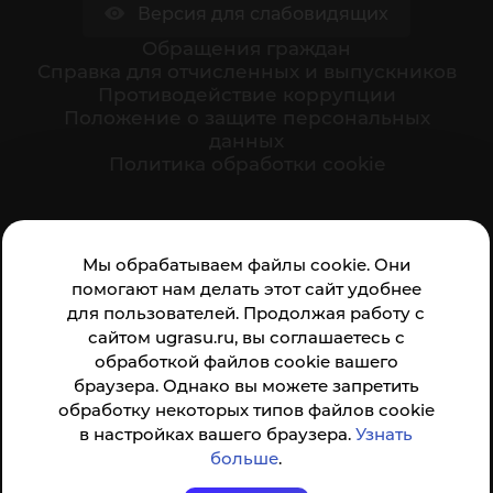
Версия для слабовидящих
Обращения граждан
Cправка для отчисленных и выпускников
Противодействие коррупции
Положение о защите персональных
данных
Политика обработки cookie
Ваше мнение формирует официальный рейтинг
Мы обрабатываем файлы cookie. Они
организации:
помогают нам делать этот сайт удобнее
для пользователей. Продолжая работу с
сайтом ugrasu.ru, вы соглашаетесь с
обработкой файлов cookie вашего
браузера. Однако вы можете запретить
обработку некоторых типов файлов cookie
Анкета доступна по QR-коду, а так же по прямой
в настройках вашего браузера.
Узнать
ссылке
больше
.