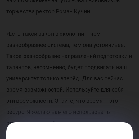
вам поможем!» - напутствовал виновников
торжества ректор Роман Кучин.
«Есть такой закон в экологии – чем
разнообразнее система, тем она устойчивее.
Такое разнообразие направлений подготовки и
талантов, несомненно, будет продвигать наш
университет только вперёд. Для вас сейчас
время возможностей. Используйте для себя
эти возможности. Знайте, что время – это
ресурс. Я желаю вам его использовать
рационально», - обратилась к выпускникам
руководитель Высшей экологической школы