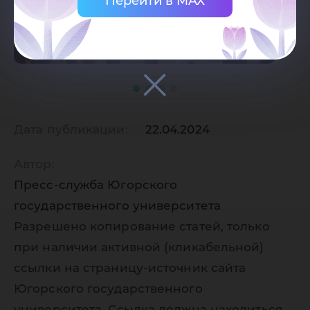
Перейти в MAX
Дата публикации:
22.04.2024
Автор:
Пресс-служба Югорского
государственного университета
Разрешено копирование статей, только
при наличии активной (кликабельной)
ссылки на страницу-источник сайта
Югорского государственного
университета. Ссылка должна находиться