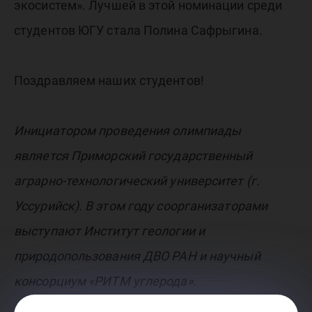
экосистем». Лучшей в этой номинации среди
студентов ЮГУ стала Полина Сафрыгина.
Поздравляем наших студентов!
Инициатором проведения олимпиады
является Приморский государственный
аграрно-технологический университет (г.
Уссурийск). В этом году соорганизаторами
выступают Институт геологии и
природопользования ДВО РАН и научный
консорциум «РИТМ углерода».