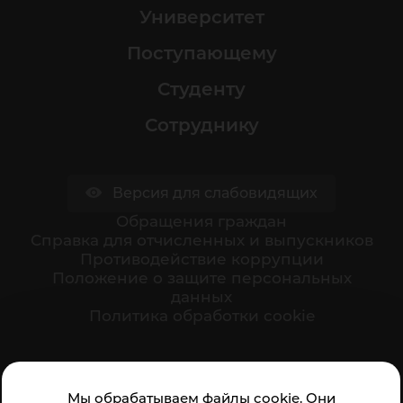
Университет
Поступающему
Студенту
Сотруднику
Версия для слабовидящих
Обращения граждан
Cправка для отчисленных и выпускников
Противодействие коррупции
Положение о защите персональных
данных
Политика обработки cookie
Ваше мнение формирует официальный рейтинг
Мы обрабатываем файлы cookie. Они
организации: