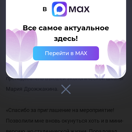
Результаты порадовали своим содержанием,
в
современным подходом, новым видением и
интересными решениями. Такой опыт работы
Все самое актуальное
позволит на постоянной основе развивать
здесь!
взаимодействие между студенческим
Перейти в MAX
сообществом, государственным и бизнес
сектором» - рассказала старший
преподаватель Высшей экологической школы
Мария Дрожжакина.
«Спасибо за приглашение на мероприятие!
Позволили мне вновь окунуться хоть и в мини-
версию, но студенческой жизни. Порадовал