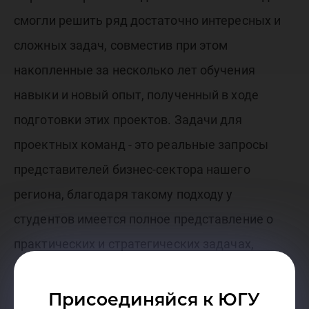
смогли решить ряд достаточно интересных и
сложных задач, совместив при этом
накопленные за несколько лет обучения
навыки и новый опыт, полученный в ходе
подготовки этих проектов. Задачи для
проектных команд - это реальные запросы
представителей бизнес-сектора нашего
региона, благодаря такому подходу у
студентов имеется полное представление о
практических и стратегических задачах,
которые стоят перед региональным бизнесом
в сфере туризма.
Присоединяйся к ЮГУ