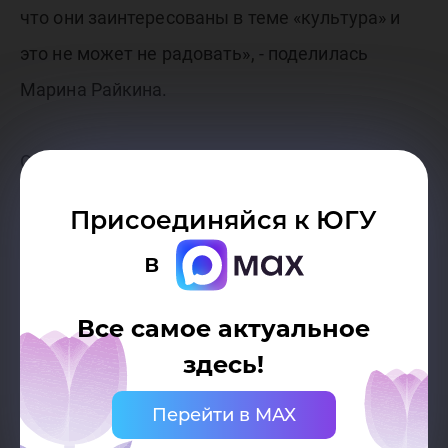
что они заинтересованы в теме «культура» и
это не может не радовать», - поделилась
Марина Райкина.
Отметим, с инициативой проведения
творческой встречи выступил председатель
Присоединяйся к ЮГУ
Союза театральных деятелей Российской
в
Федерации, Президент Премии и Фестиваля
Владимир Машков.
Все самое актуальное
здесь!
Перейти в MAX