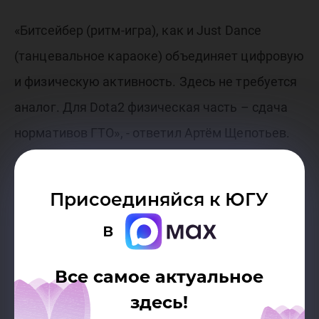
«Битсейбер (ритм-игра), как и Just Dance
(танцевальное караоке) объединяет цифровую
и физическую активность. Здесь не требуется
аналог. Для Dota2 физическая часть – сдача
нормативов ГТО», - ответил Артём Щепотьев.
«Такое совмещение – это круто, сам помимо
Присоединяйся к ЮГУ
киберспорта занимаюсь в спортивном зале», -
в
рассказал капитан киберспортивной команды
Ugrasu Сергей Шморган. Главный вопрос
Все самое актуальное
здесь, как грамотно организовать тренировки,
здесь!
чтобы успеть подготовиться и на остальные