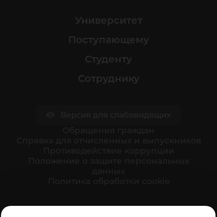
Университет
Поступающему
Студенту
Сотруднику
Версия для слабовидящих
Обращения граждан
Cправка для отчисленных и выпускников
Противодействие коррупции
Положение о защите персональных
данных
Политика обработки cookie
Ваше мнение формирует официальный рейтинг