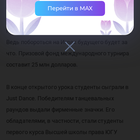
Перейти в MAX
дела хватало времени.
К слову, упорные занятия с лихвой окупятся.
Ведь побороться на Играх будущего будет за
что. Призовой фонд международного турнира
составит 25 млн долларов.
В конце открытого урока студенты сыграли в
Just Dance. Победителям танцевальных
раундов выдали фирменные значки. Его
обладателями, в частности, стали студенты
первого курса Высшей школы права ЮГУ