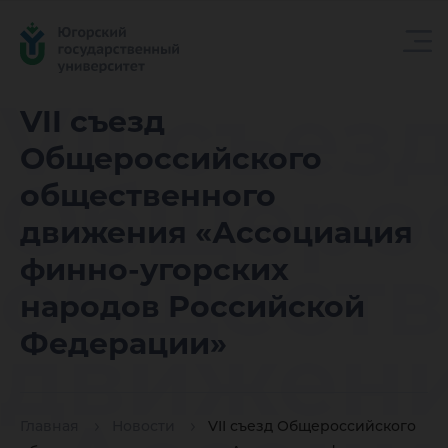
VII съез
VII съезд
Общероссийского
Общерос
общественного
движения «Ассоциация
обществ
финно-угорских
народов Российской
движен
Федерации»
Главная
Новости
VII съезд Общероссийского