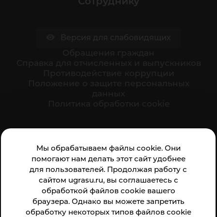
Сотруднику
Версия для слабовидящих
Обращения граждан
Cправка для отчисленных и выпускников
Противодействие коррупции
Положение о защите персональных
данных
Политика обработки cookie
Ваше мнение формирует официальный рейтинг
Мы обрабатываем файлы cookie. Они
организации:
помогают нам делать этот сайт удобнее
для пользователей. Продолжая работу с
сайтом ugrasu.ru, вы соглашаетесь с
обработкой файлов cookie вашего
браузера. Однако вы можете запретить
обработку некоторых типов файлов cookie
Анкета доступна по QR-коду, а так же по прямой