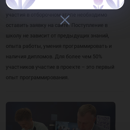
может быть предоставлено общежитие. Для
участия в отборочном этапе необходимо
оставить заявку на сайте. Поступление в
школу не зависит от предыдущих знаний,
опыта работы, умения программировать и
наличия дипломов. Для более чем 50%
участников участие в проекте – это первый
опыт программирования.