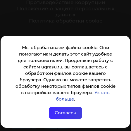
Противодействие коррупции
Положение о защите персональных
данных
Политика обработки cookie
Ваше мнение формирует официальный рейтинг
Мы обрабатываем файлы cookie. Они
организации:
помогают нам делать этот сайт удобнее
для пользователей. Продолжая работу с
сайтом ugrasu.ru, вы соглашаетесь с
обработкой файлов cookie вашего
браузера. Однако вы можете запретить
обработку некоторых типов файлов cookie
Анкета доступна по QR-коду, а так же по прямой
в настройках вашего браузера.
Узнать
ссылке
больше
.
Согласен
© ФГБОУ ВО ЮГУ 2001–2026