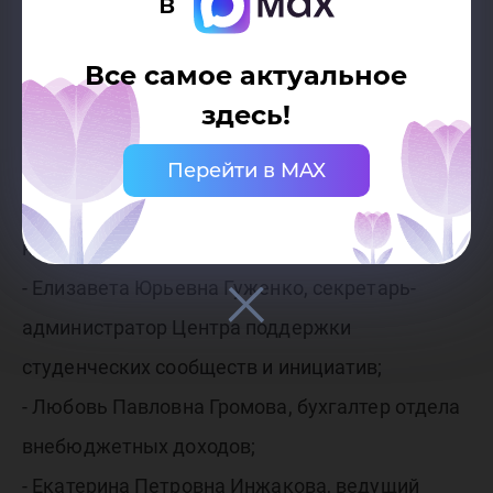
в
За вклад в развитие сферы высшего
Все самое актуальное
образования Ханты-Мансийского автономного
здесь!
округа - Югры Почетной грамотой
Департамента образования и науки Ханты-
Перейти в MAX
Мансийского автономного округа – Югры
награждены:
- Елизавета Юрьевна Гуженко, секретарь-
администратор Центра поддержки
студенческих сообществ и инициатив;
- Любовь Павловна Громова, бухгалтер отдела
внебюджетных доходов;
- Екатерина Петровна Инжакова, ведущий