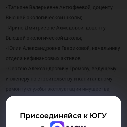
- Татьяне Валерьевне Антюфеевой, доценту
Высшей экологической школы;
- Ирине Дмитриевне Ахмедовой, доценту
Высшей экологической школы;
- Юлии Александровне Гавриковой, начальнику
отдела нефинансовых активов;
- Сергею Александровичу Громову, ведущему
инженеру по строительству и капитальному
ремонту службы эксплуатации имущества;
- Евгении Александровне Добрыниной,
начальнику отдела лицензирования,
Присоединяйся к ЮГУ
аккредитации и мониторинга качества.