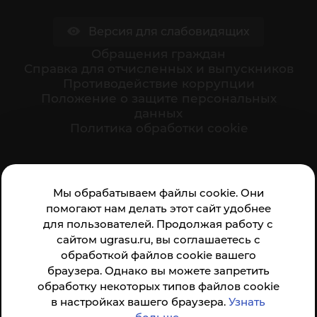
Версия для слабовидящих
Обращения граждан
Cправка для отчисленных и выпускников
Противодействие коррупции
Положение о защите персональных
данных
Политика обработки cookie
Ваше мнение формирует официальный рейтинг
Мы обрабатываем файлы cookie. Они
организации:
помогают нам делать этот сайт удобнее
для пользователей. Продолжая работу с
сайтом ugrasu.ru, вы соглашаетесь с
обработкой файлов cookie вашего
браузера. Однако вы можете запретить
обработку некоторых типов файлов cookie
Анкета доступна по QR-коду, а так же по прямой
в настройках вашего браузера.
Узнать
ссылке