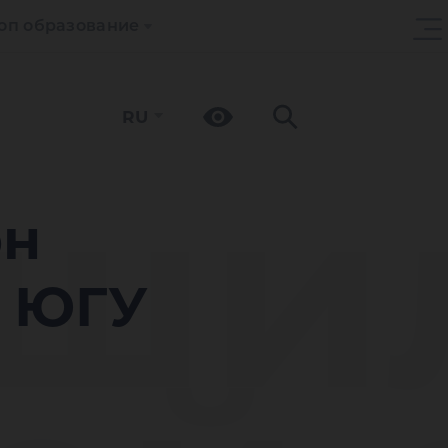
оп образование
RU
рши
он
а ЮГУ