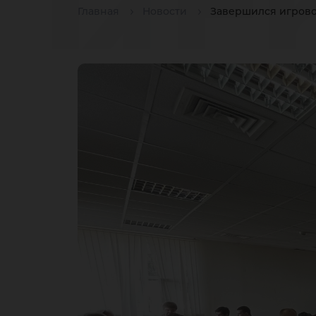
иг
Главная
Новости
Завершился игрово
Ин
кл