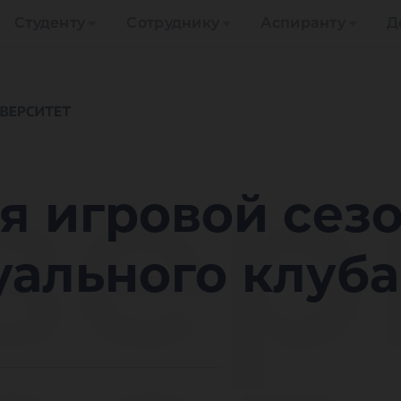
Студенту
Сотруднику
Аспиранту
Д
ве
я игровой сез
уального клуб