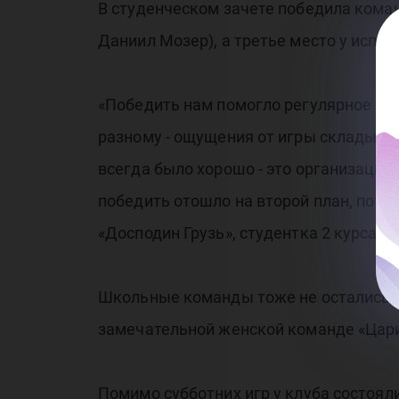
В студенческом зачете победила коман
Даниил Мозер), а третье место у испр
«Победить нам помогло регулярное по
разному - ощущения от игры складываю
всегда было хорошо - это организаци
победить отошло на второй план, потом
«Досподин Грузь», студентка 2 курса
Школьные команды тоже не остались бе
замечательной женской команде «Цар
Помимо субботних игр у клуба состоял