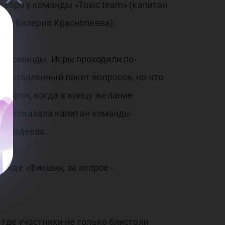
ребро у команды «Toxic team» (капитан
итан Валерия Краснопеева).
и команды. Игры проходили по-
едоставленный пакет вопросов, но что
рафон, когда к концу желание
 - рассказала капитан команды
 Поздеева.
анде «Фикшн», за второе -
 где участники не только блистали