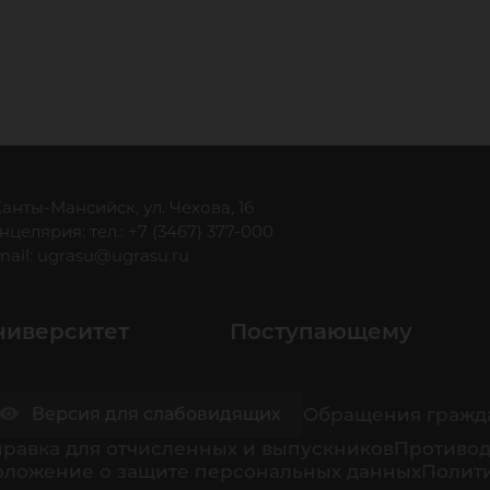
 Ханты-Мансийск, ул. Чехова, 16
нцелярия: тел.: +7 (3467) 377-000
mail:
ugrasu@ugrasu.ru
ниверситет
Поступающему
Обращения гражд
Версия для слабовидящих
равка для отчисленных и выпускников
Противод
оложение о защите персональных данных
Полити