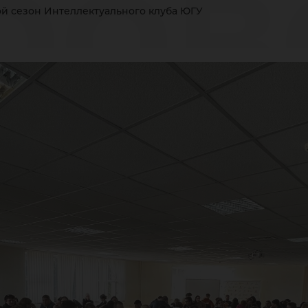
ров
й сезон Интеллектуального клуба ЮГУ
тел
уба