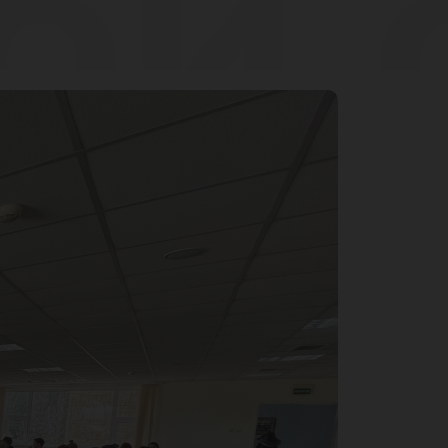
ой 
лек
 Ю