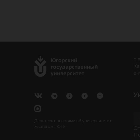
г.
Ка
e-
У
Делитесь новостями об университете с
хештегом #ЮГУ
Cп
П