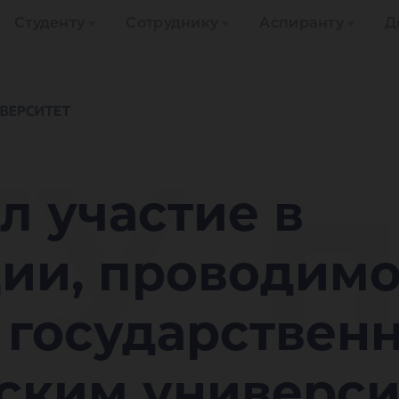
Студенту
Сотруднику
Аспиранту
Д
У 
л участие в
ии, проводим
 государствен
ским универси