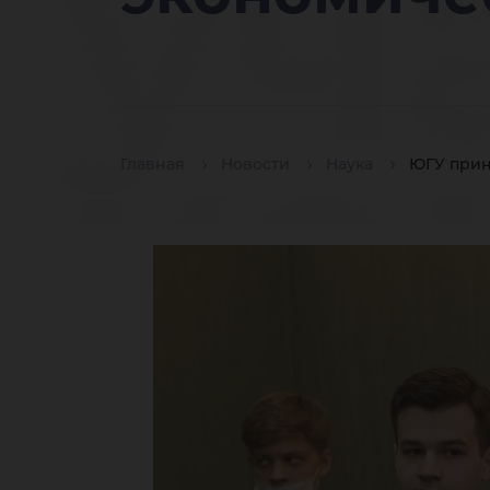
уч
ко
Главная
Новости
Наука
ЮГУ прин
пр