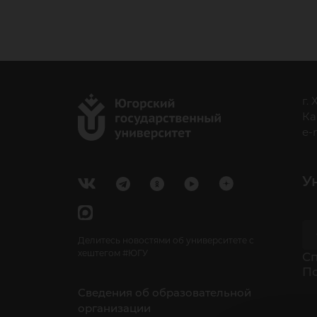
г.
Ка
e-
У
Делитесь новостями об университете с
хештегом #ЮГУ
Cп
П
Сведения об образовательной
организации