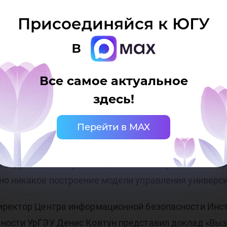
тактов и успехов на непростом поприще, которое в
Присоединяйся к ЮГУ
25 участников из Москвы, Екатеринбурга, Сысерти,
в
кономики ЮГУ Дмитрий Санников выступил на секци
ему «Проблемы цифровой трансформации системы у
Все самое актуальное
здесь!
 перехода текущей модели управления университет
Перейти в MAX
ые проблемы, предпосылки и ожидаемые итоги циф
ономике. Было отмечено, что «главнейшей задачей 
родукта» – выпускника, так как в отсутствие кон
но никакое построение модели управления универси
иректор Центра информационной безопасности Инс
ности УрГЭУ Денис Ковтун представил доклад «Вызо