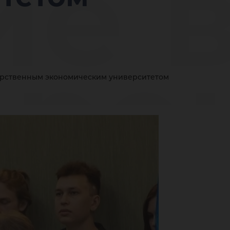
ие 
ре
арственным экономическим университетом
оди