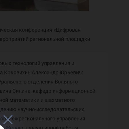
оми
ктическая конференция «Цифровая
рс
мероприятий региональной площадки
овых технологий управления и
та Коковихин Александр Юрьевич:
Уральского отделения Вольного
ровича Силина, кафедр информационной
рной математики и шахматного
ведению научно-исследовательских
ртов Межрегионального управления
». Желаю продуктивной работы,