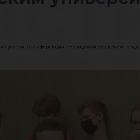
аст
нфе
ял участие в конференции, проводимой Уральским госуд
ов