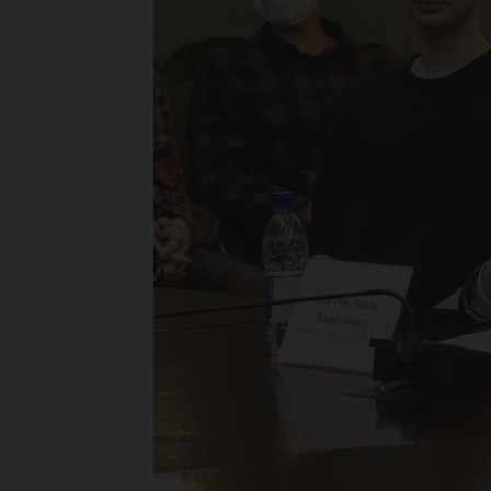
Ур
го