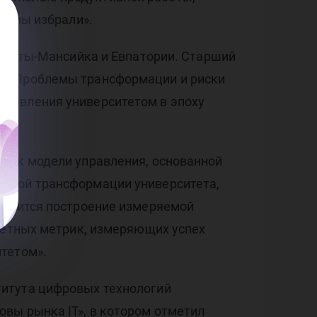
се мы избрали».
 Ханты-Мансийка и Евпатории. Старший
и «Проблемы трансформации и риски
правления университетом в эпоху
ом к модели управления, основанной
ровой трансформации университета,
видится построение измеряемой
кретных метрик, измеряющих успех
тетом».
титута цифровых технологий
вы рынка IT», в котором отметил