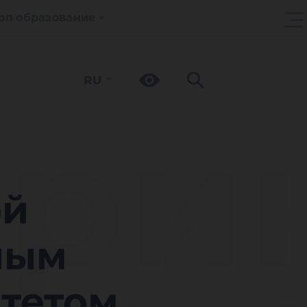
оп образование
RU
при
ой
ным
тетом