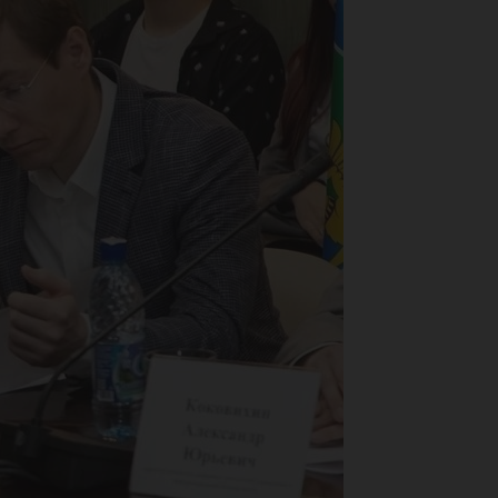
ск
ар