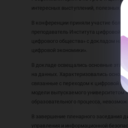
интересных выступлений, полезных кон
В конференции приняли участие более 
преподаватель Института цифровой э
цифрового общества» с докладом на т
цифровой экономики».
В докладе освещались основные этапы
на данных. Характеризовались основн
связанные с переходом к цифровой эк
модели выпускаемого университетом «п
образовательного процесса, невозмож
В завершение пленарного заседания д
управления и информационной безопас