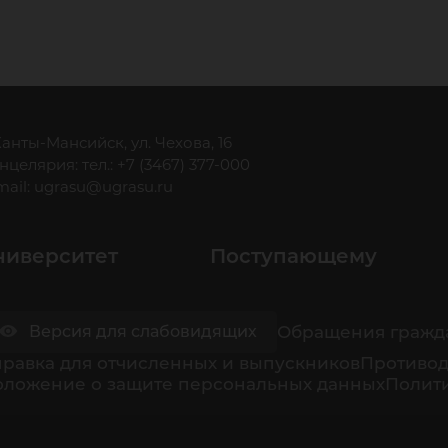
 Ханты-Мансийск, ул. Чехова, 16
нцелярия: тел.: +7 (3467) 377-000
mail:
ugrasu@ugrasu.ru
ниверситет
Поступающему
Обращения гражд
Версия для слабовидящих
равка для отчисленных и выпускников
Противод
оложение о защите персональных данных
Полити