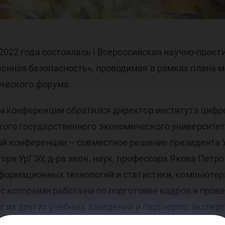
он
 2022 года состоялась I Всероссийская научно-пра
иве
нная безопасность», проводимая в рамках плана 
ческого форума.
м конференции обратился директор института цифр
ого государственного экономического университе
ой конференции – совместное решение президента 
ора УрГЭУ, д-ра экон. наук, профессора Якова Пет
нформационных технологий и статистики, компьюте
, с которыми работаем по подготовке кадров и про
г из других учебных заведений и партнеров: экспе
 информационной безопасности «Инфосистемы Джет