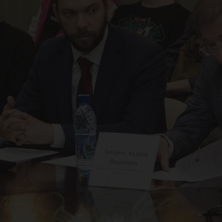
аль
суд