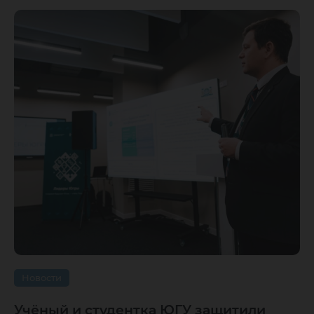
Новости
Учёный и студентка ЮГУ защитили