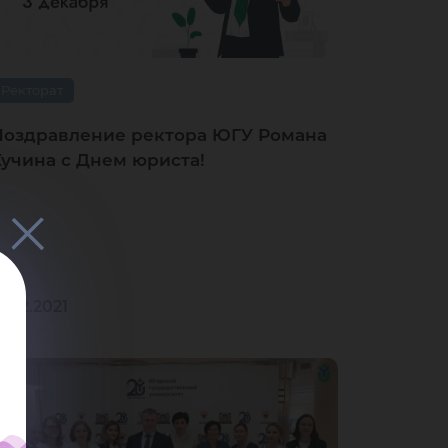
Ректорат
Поздравление ректора ЮГУ Романа
Кучина с Днем юриста!
3.12.2021