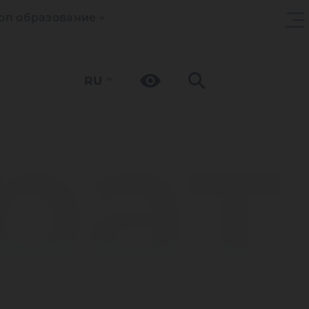
оп образование
RU
рат