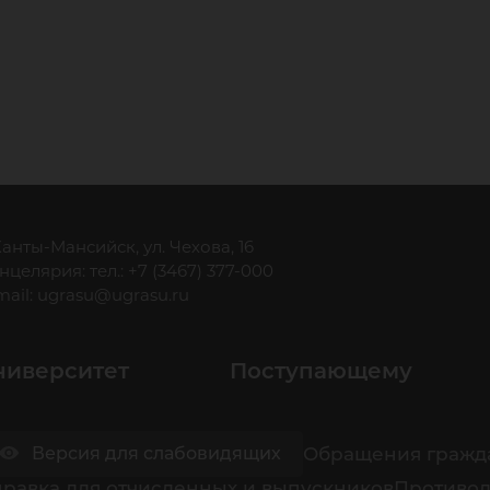
 Ханты-Мансийск, ул. Чехова, 16
нцелярия: тел.: +7 (3467) 377-000
mail:
ugrasu@ugrasu.ru
ниверситет
Поступающему
Обращения гражд
Версия для слабовидящих
равка для отчисленных и выпускников
Противод