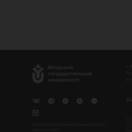
г.
Ка
e-
У
Делитесь новостями об университете с
хештегом #ЮГУ
Cп