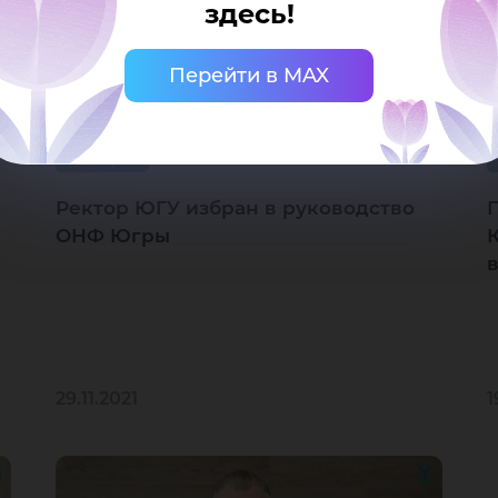
здесь!
Перейти в MAX
Ректорат
Ректор ЮГУ избран в руководство
ОНФ Югры
29.11.2021
1