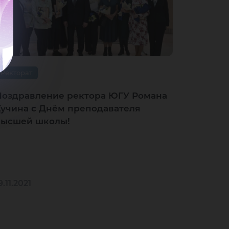
Ректорат
Поздравление ректора ЮГУ Романа
Кучина с Днём преподавателя
высшей школы!
9.11.2021