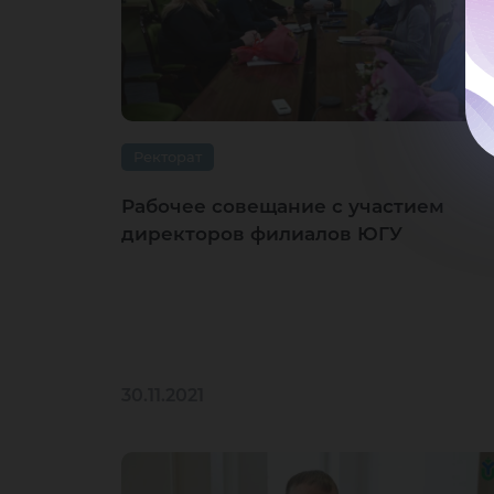
Ректорат
Рабочее совещание с участием
директоров филиалов ЮГУ
30.11.2021