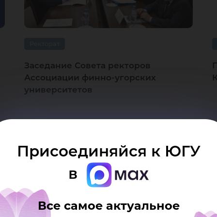
Ректорат
Заседание Совета ректоров
Ассоциации финно-угорских
университетов
Присоединяйся к ЮГУ
10.12.2021
0
в
Все самое актуальное