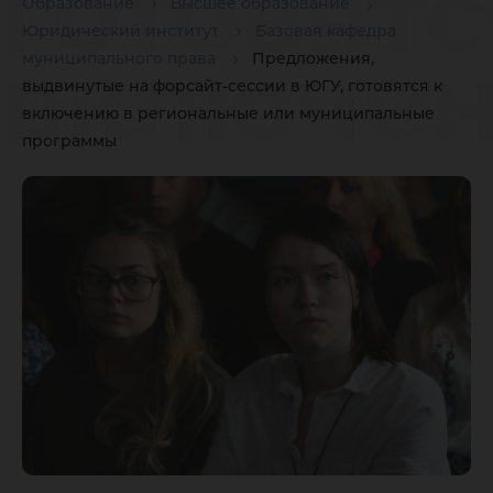
готовятс
Образование
Высшее образование
Юридический институт
Базовая кафедра
включен
муниципального права
Предложения,
выдвинутые на форсайт-сессии в ЮГУ, готовятся к
включению в региональные или муниципальные
региона
программы
или
муници
програ