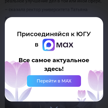
реальное улучшение дел в той или иной сфере,
– сказала ректор университета Татьяна
Карминская.
Присоединяйся к ЮГУ
Резолюция
в
Все самое актуальное
здесь!
Перейти в MAX