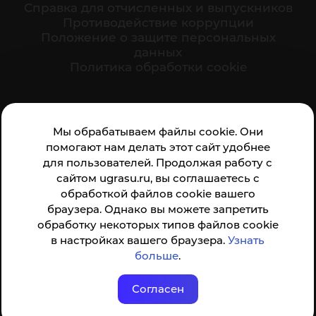
Cправка для отчисленных и выпускников
Противодействие коррупции
Положение о защите персональных
данных
Политика обработки cookie
Ваше мнение формирует официальный рейтинг
Мы обрабатываем файлы cookie. Они
организации:
помогают нам делать этот сайт удобнее
для пользователей. Продолжая работу с
сайтом ugrasu.ru, вы соглашаетесь с
обработкой файлов cookie вашего
браузера. Однако вы можете запретить
обработку некоторых типов файлов cookie
Анкета доступна по QR-коду, а так же по прямой
в настройках вашего браузера.
Узнать
ссылке
больше
.
Согласен
© ФГБОУ ВО ЮГУ 2001–2026