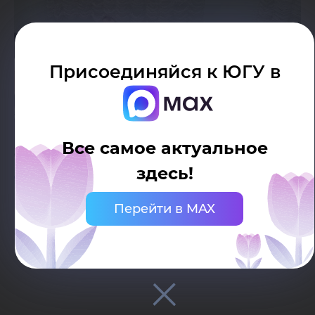
Присоединяйся к ЮГУ в
Все самое актуальное
здесь!
Чтим юридические традиции!
Перейти в MAX
25.11.2022