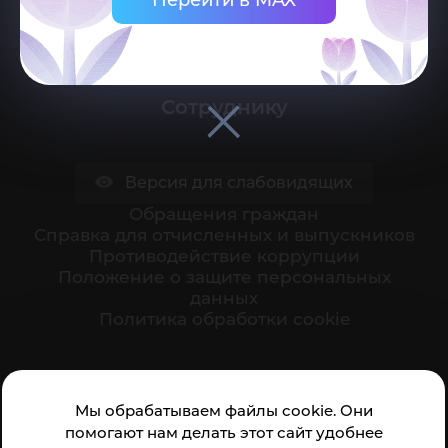
Поступающему
Студенту
Сотруднику
Версия для слабовидящих
Обращения граждан
Cправка для отчисленных и выпускников
Противодействие коррупции
Положение о защите персональных
данных
Политика обработки cookie
Ваше мнение формирует официальный рейтинг
Мы обрабатываем файлы cookie. Они
организации:
помогают нам делать этот сайт удобнее