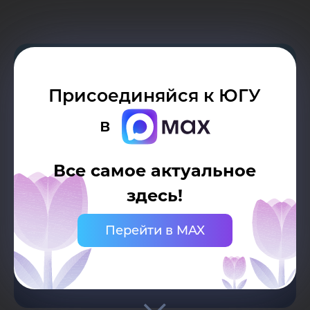
01
Присоединяйся к ЮГУ
Студия моды «Мёд»
в
Все самое актуальное
здесь!
02
Перейти в MAX
Студенческий хореографический
коллектив «М»