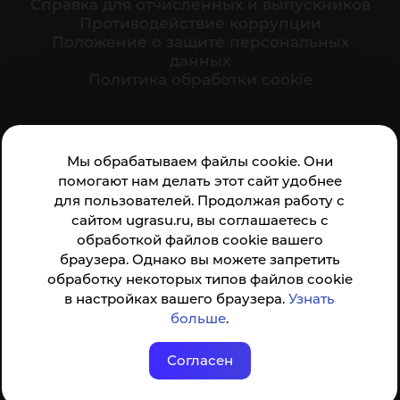
Cправка для отчисленных и выпускников
Противодействие коррупции
Положение о защите персональных
данных
Политика обработки cookie
Ваше мнение формирует официальный рейтинг
Мы обрабатываем файлы cookie. Они
организации:
помогают нам делать этот сайт удобнее
для пользователей. Продолжая работу с
сайтом ugrasu.ru, вы соглашаетесь с
обработкой файлов cookie вашего
браузера. Однако вы можете запретить
обработку некоторых типов файлов cookie
Анкета доступна по QR-коду, а так же по прямой
в настройках вашего браузера.
Узнать
ссылке
больше
.
Согласен
© ФГБОУ ВО ЮГУ 2001–2026