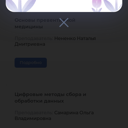
Основы превентивной
медицины
Преподаватель:
Нененко Наталья
Дмитриевна
Подробно
Цифровые методы сбора и
обработки данных
Преподаватель:
Самарина Ольга
Владимировна