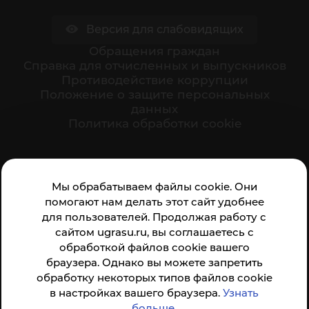
Версия для слабовидящих
Обращения граждан
Cправка для отчисленных и выпускников
Противодействие коррупции
Положение о защите персональных
данных
Политика обработки cookie
Ваше мнение формирует официальный рейтинг
Мы обрабатываем файлы cookie. Они
организации:
помогают нам делать этот сайт удобнее
для пользователей. Продолжая работу с
сайтом ugrasu.ru, вы соглашаетесь с
обработкой файлов cookie вашего
браузера. Однако вы можете запретить
обработку некоторых типов файлов cookie
Анкета доступна по QR-коду, а так же по прямой
в настройках вашего браузера.
Узнать
ссылке
больше
.