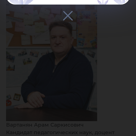
Вартанян Арам Саркисович
Кандидат педагогических наук, доцент