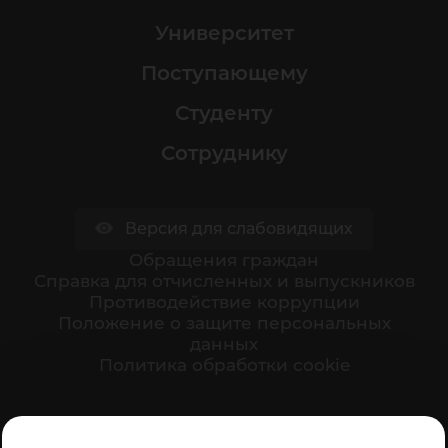
Университет
Поступающему
Студенту
Сотруднику
Версия для слабовидящих
Обращения граждан
Cправка для отчисленных и выпускников
Противодействие коррупции
Положение о защите персональных
данных
Политика обработки cookie
Ваше мнение формирует официальный рейтинг