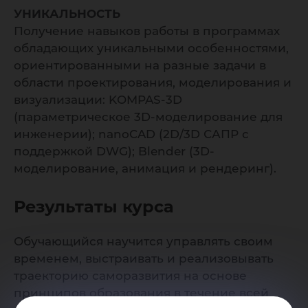
УНИКАЛЬНОСТЬ
Получение навыков работы в программах
обладающих уникальными особенностями,
ориентированными на разные задачи в
области проектирования, моделирования и
визуализации: KOMPAS-3D
(параметрическое 3D-моделирование для
инженерии); nanoCAD (2D/3D САПР с
поддержкой DWG); Blender (3D-
моделирование, анимация и рендеринг).
Результаты курса
Обучающийся научится управлять своим
временем, выстраивать и реализовывать
траекторию саморазвития на основе
принципов образования в течение всей