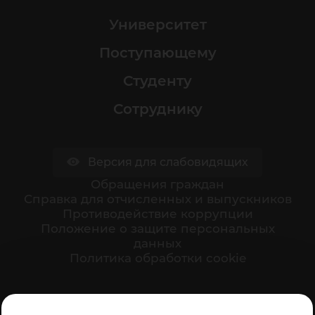
Университет
Поступающему
Студенту
Сотруднику
Версия для слабовидящих
Обращения граждан
Cправка для отчисленных и выпускников
Противодействие коррупции
Положение о защите персональных
данных
Политика обработки cookie
Ваше мнение формирует официальный рейтинг