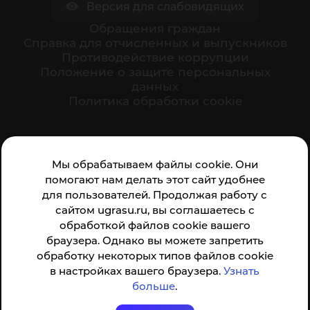
Версия для слабовидящих
Обращения граждан
Cправка для отчисленных и выпускников
Противодействие коррупции
Положение о защите персональных
данных
Политика обработки cookie
Ваше мнение формирует официальный рейтинг
Мы обрабатываем файлы cookie. Они
организации:
помогают нам делать этот сайт удобнее
для пользователей. Продолжая работу с
сайтом ugrasu.ru, вы соглашаетесь с
обработкой файлов cookie вашего
браузера. Однако вы можете запретить
обработку некоторых типов файлов cookie
Анкета доступна по QR-коду, а так же по прямой
в настройках вашего браузера.
Узнать
ссылке
больше
.