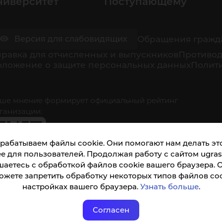
ниверситет
Поступающему
Обращения гражд
Версия для слабовидящих
равка для отчисленных и выпускников
Противод
оложение о защите персональных данных
Полити
ше мнение формирует официальный рейтинг
ганизации:
рабатываем файлы cookie. Они помогают нам делать это
е для пользователей. Продолжая работу с сайтом ugrasu
шаетесь с обработкой файлов cookie вашего браузера. 
ожете запретить обработку некоторых типов файлов coo
кета доступна по QR-коду, а так же по прямой
настройках вашего браузера.
Узнать больше
.
ылке
Согласен