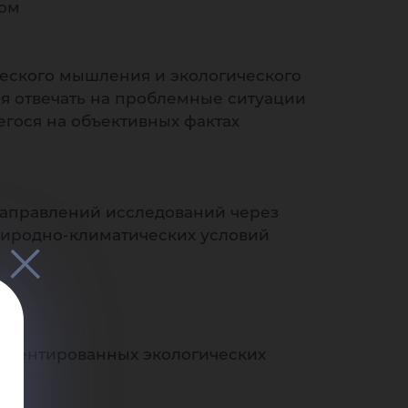
лом
ческого мышления и экологического
я отвечать на проблемные ситуации
егося на объективных фактах
 направлений исследований через
иродно-климатических условий
ориентированных экологических