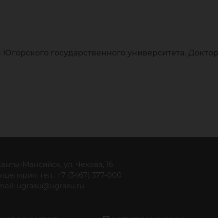
горского государственного университета. Доктор
 Ханты-Мансийск, ул. Чехова, 16
нцелярия: тел.: +7 (3467) 377-000
mail:
ugrasu@ugrasu.ru