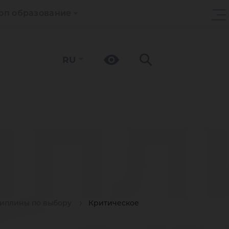
оп образование
RU
ипл
иплины по выбору
Критическое