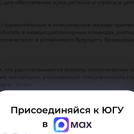
ь) для обеспечения нужд региона и страны в це
инструментальные и классические методы крити
аботать в междисциплинарных командах, учитьс
логического и устойчивого будущего, базирующ
м, что рассматриваются аспекты экологических
ия, концепции, учитывающие специфичность пр
руга – Югры
Присоединяйся к ЮГУ
ений в формате технологических и социально 
в