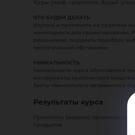
Югры (торф, сапропель, бурый угол
ЧТО БУДЕМ ДЕЛАТЬ
Изучать и применять на практике 
мониторинга для проектирования. Р
решениями, создавать прообраз эко
экологической обстановки
УНИКАЛЬНОСТЬ
Уникальность курса обусловлена те
инструменты критического мышлен
Ханты-Мансийского автономного ок
Результаты курса
Прототипы (модели) проектных реш
продуктов