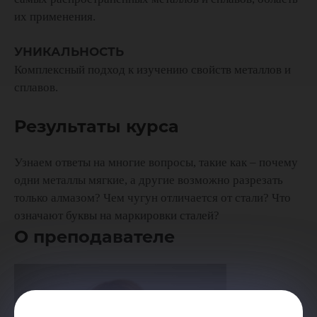
их применения.
УНИКАЛЬНОСТЬ
Комплексный подход к изучению свойств металлов и
сплавов.
Результаты курса
Узнаем ответы на многие вопросы, такие как – почему
одни металлы мягкие, а другие возможно разрезать
только алмазом? Чем чугун отличается от стали? Что
означают буквы на маркировки сталей?
О преподавателе