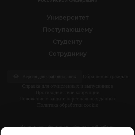
Российской Федерации
Университет
Поступающему
Студенту
Сотруднику
Обращения граждан
Версия для слабовидящих
Cправка для отчисленных и выпускников
Противодействие коррупции
Положение о защите персональных данных
Политика обработки cookie
Ваше мнение формирует официальный рейтинг
организации: