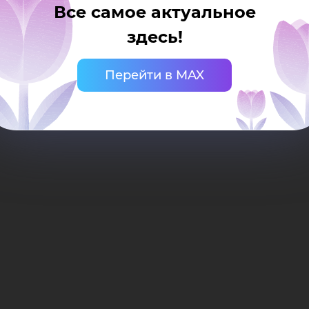
комплексные знания и практические навыки, н
Все самое актуальное
инициатив в динамично развивающейся иннова
здесь!
Перейти в MAX