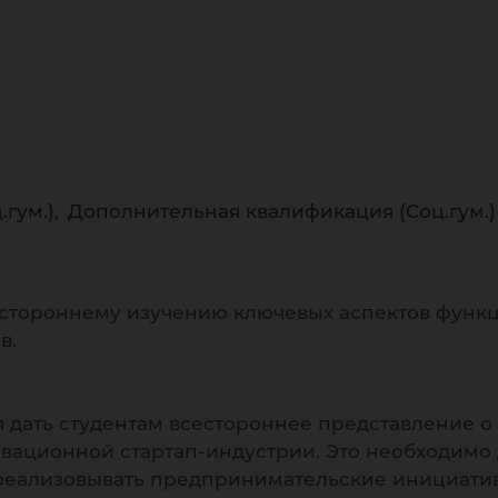
 вы
.гум.)
Дополнительная квалификация (Соц.гум.)
естороннему изучению ключевых аспектов функ
в.
дать студентам всестороннее представление о
ационной стартап-индустрии. Это необходимо д
реализовывать предпринимательские инициати