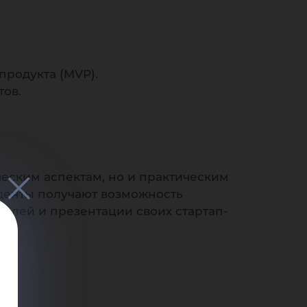
продукта (MVP).
тов.
еским аспектам, но и практическим
уденты получают возможность
делей и презентации своих стартап-