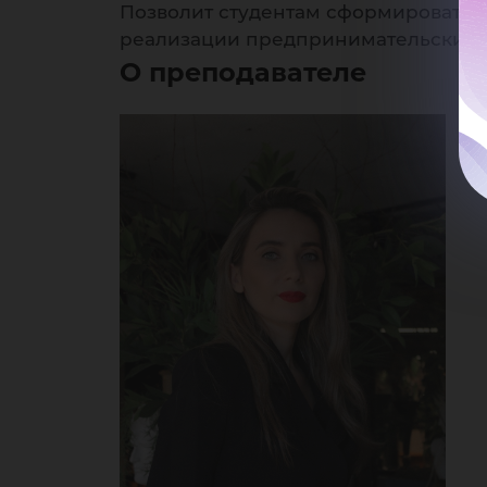
Позволит студентам сформировать 
реализации предпринимательских 
О преподавателе