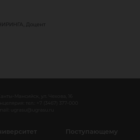
ИРИНГА, Доцент
 Ханты-Мансийск, ул. Чехова, 16
нцелярия: тел.: +7 (3467) 377-000
mail:
ugrasu@ugrasu.ru
ниверситет
Поступающему