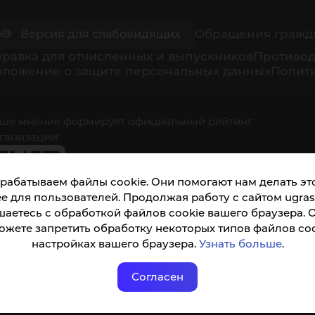
Обращения гражд
Версия для слабовидящих
равка для отчисленных и выпускников
Противод
оложение о защите персональных данных
Полити
ше мнение формирует официальный рейтинг
ганизации:
рабатываем файлы cookie. Они помогают нам делать это
е для пользователей. Продолжая работу с сайтом ugrasu
шаетесь с обработкой файлов cookie вашего браузера. 
ожете запретить обработку некоторых типов файлов coo
кета доступна по QR-коду, а так же по прямой
настройках вашего браузера.
Узнать больше
.
ылке
Согласен