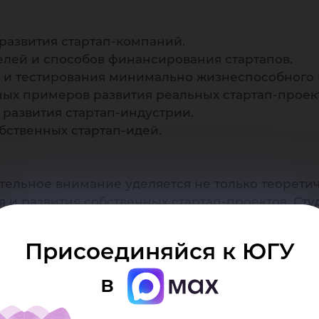
 развития стартап-компаний.
елей и способов финансирования стартапов.
 и тестирования минимально жизнеспособного 
ых примеров развития реальных стартап-проек
 развития стартап-индустрии.
бственных стартап-идей.
ельное внимание уделяется не только теоретич
 и развития собственных стартап-проектов. Ст
е деловых игр, разработки реальных бизнес-мо
Присоединяйся к ЮГУ
в