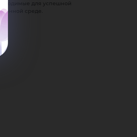
еобходимые для успешной
ционной среде.