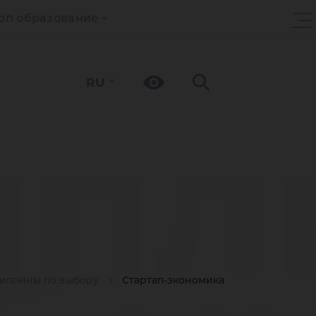
оп образование
RU
ипл
иплины по выбору
Стартап-экономика