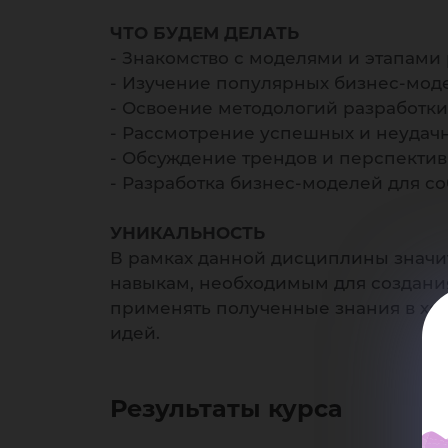
ЧТО БУДЕМ ДЕЛАТЬ
- Знакомство с моделями и этапами
- Изучение популярных бизнес-мод
- Освоение методологий разработки
- Рассмотрение успешных и неудачн
- Обсуждение трендов и перспектив
- Разработка бизнес-моделей для со
УНИКАЛЬНОСТЬ
В рамках данной дисциплины значит
навыкам, необходимым для создания
применять полученные знания в ход
идей.
Результаты курса