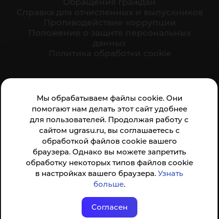
Обращения граждан
Cправка для отчисленных и выпускников
Противодействие коррупции
Положение о защите персональных
данных
Политика обработки cookie
Ваше мнение формирует официальный рейтинг
Мы обрабатываем файлы cookie. Они
организации:
помогают нам делать этот сайт удобнее
для пользователей. Продолжая работу с
сайтом ugrasu.ru, вы соглашаетесь с
обработкой файлов cookie вашего
браузера. Однако вы можете запретить
обработку некоторых типов файлов cookie
Анкета доступна по QR-коду, а так же по прямой
в настройках вашего браузера.
Узнать
ссылке
больше
.
Согласен
© ФГБОУ ВО ЮГУ 2001–2026