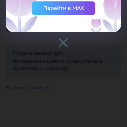
Документы
Перейти в MAX
Проектная заявка
14.19 КБ
Подать заявку для
предварительного зачисления в
проектную команду
Возврат к списку