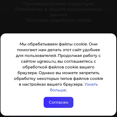
Противодействие коррупции
Положение о защите персональных
данных
Политика обработки cookie
Ваше мнение формирует официальный рейтинг
Мы обрабатываем файлы cookie. Они
организации:
помогают нам делать этот сайт удобнее
для пользователей. Продолжая работу с
сайтом ugrasu.ru, вы соглашаетесь с
обработкой файлов cookie вашего
браузера. Однако вы можете запретить
обработку некоторых типов файлов cookie
Анкета доступна по QR-коду, а так же по прямой
в настройках вашего браузера.
Узнать
ссылке
больше
.
Согласен
© ФГБОУ ВО ЮГУ 2001–2026