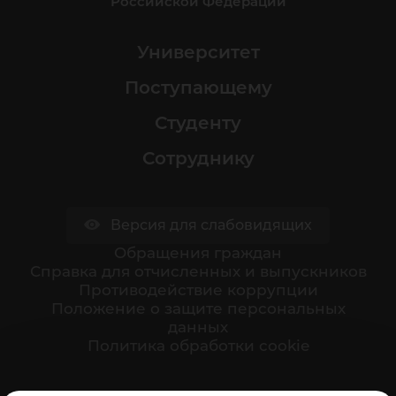
Российской Федерации
Университет
Поступающему
Студенту
Сотруднику
Версия для слабовидящих
Обращения граждан
Cправка для отчисленных и выпускников
Противодействие коррупции
Положение о защите персональных
данных
Политика обработки cookie