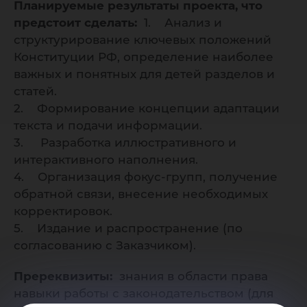
Планируемые результаты проекта, что
предстоит сделать:
1. Анализ и
структурирование ключевых положений
Конституции РФ, определение наиболее
важных и понятных для детей разделов и
статей.
2. Формирование концепции адаптации
текста и подачи информации.
3. Разработка иллюстративного и
интерактивного наполнения.
4. Организация фокус-групп, получение
обратной связи, внесение необходимых
корректировок.
5. Издание и распространение (по
согласованию с Заказчиком).
Пререквизиты:
знания в области права
навыки работы с законодательством (для